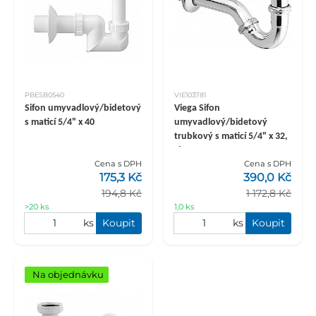
PBESB0540
VIE103781
Sifon umyvadlový/bidetový
Viega Sifon
s maticí 5/4" x 40
umyvadlový/bidetový
trubkový s maticí 5/4" x 32,
chrom
Cena s DPH
Cena s DPH
175,3 Kč
390,0 Kč
194,8 Kč
1 172,8 Kč
>20 ks
1,0 ks
ks
Koupit
ks
Koupit
Na objednávku