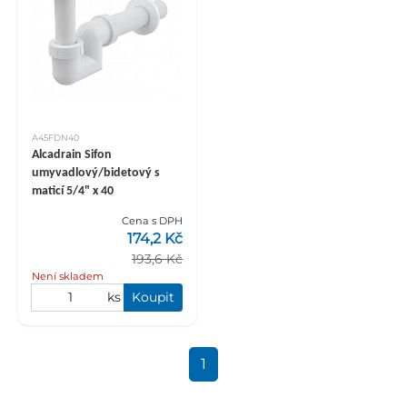
A45FDN40
Alcadrain Sifon
umyvadlový/bidetový s
maticí 5/4" x 40
Cena s DPH
174,2 Kč
193,6 Kč
Není skladem
ks
Koupit
1