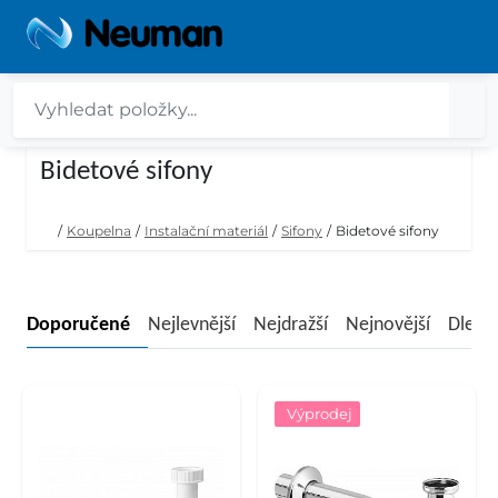
Bidetové sifony
/
Koupelna
/
Instalační materiál
/
Sifony
/
Bidetové sifony
Doporučené
Nejlevnější
Nejdražší
Nejnovější
Dle n
Výprodej