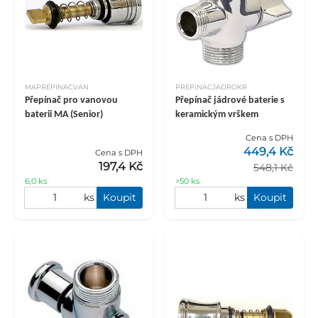
MAPREPINACVAN
PREPINACJADROKR
Přepínač pro vanovou
Přepínač jádrové baterie s
baterii MA (Senior)
keramickým vrškem
Cena s DPH
449,4 Kč
Cena s DPH
197,4 Kč
548,1 Kč
6,0 ks
>50 ks
ks
Koupit
ks
Koupit