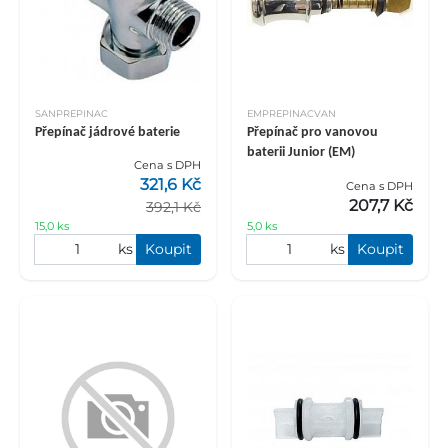
SANPREPINAC
EMPREPINACVAN
Přepínač jádrové baterie
Přepínač pro vanovou
baterii Junior (EM)
Cena s DPH
321,6 Kč
Cena s DPH
207,7 Kč
392,1 Kč
15,0 ks
5,0 ks
ks
Koupit
ks
Koupit