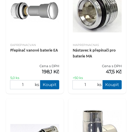
EAPREPINACVAN
MAPREPINACNAS
Přepínač vanové baterie EA
Nástavec k přepínači pro
baterie MA
Cena s DPH
Cena s DPH
198,1 Kč
47,5 Kč
5,0 ks
>50 ks
ks
Koupit
ks
Koupit