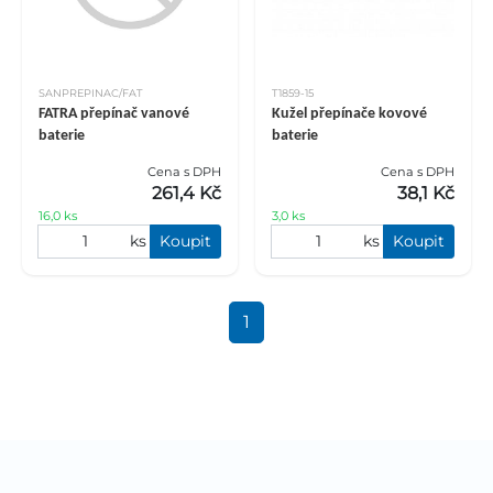
SANPREPINAC/FAT
T1859-15
FATRA přepínač vanové
Kužel přepínače kovové
baterie
baterie
Cena s DPH
Cena s DPH
261,4 Kč
38,1 Kč
16,0 ks
3,0 ks
ks
Koupit
ks
Koupit
1