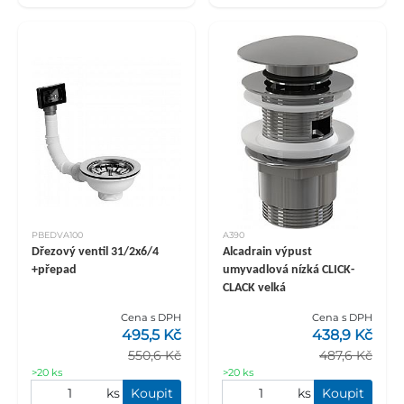
PBEDVA100
A390
Dřezový ventil 31/2x6/4
Alcadrain výpust
+přepad
umyvadlová nízká CLICK-
CLACK velká
Cena s DPH
Cena s DPH
495,5 Kč
438,9 Kč
550,6 Kč
487,6 Kč
>20 ks
>20 ks
ks
Koupit
ks
Koupit