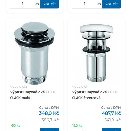
ks
Koupit
ks
Koupit
VUCLICK/M
VUCLICK/H
Výpust umyvadlová CLICK-
Výpust umyvadlová CLICK-
CLACK malá
CLACK čtvercová
Cena s DPH
Cena s DPH
348,0 Kč
487,7 Kč
386,7 Kč
541,9 Kč
>50 ks
12,0 ks