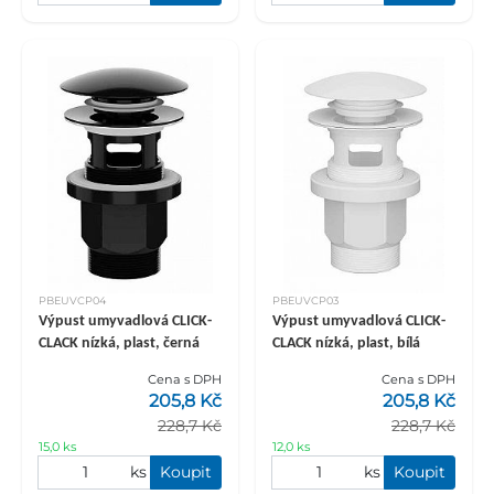
PBEUVCP04
PBEUVCP03
Výpust umyvadlová CLICK-
Výpust umyvadlová CLICK-
CLACK nízká, plast, černá
CLACK nízká, plast, bílá
Cena s DPH
Cena s DPH
205,8 Kč
205,8 Kč
228,7 Kč
228,7 Kč
15,0 ks
12,0 ks
ks
Koupit
ks
Koupit