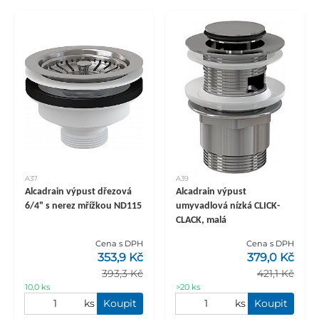
A37
A39
Alcadrain výpust dřezová
Alcadrain výpust
6/4" s nerez mřížkou ND115
umyvadlová nízká CLICK-
CLACK, malá
Cena s DPH
Cena s DPH
353,9 Kč
379,0 Kč
393,3 Kč
421,1 Kč
10,0 ks
>20 ks
ks
Koupit
ks
Koupit