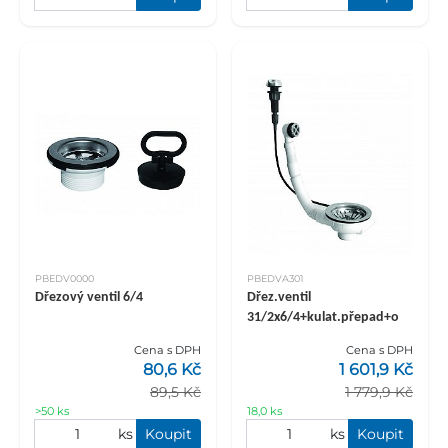
PBEDV0000
PBEDVA301
Dřezový ventil 6/4
Dřez.ventil
31/2x6/4+kulat.přepad+o
Cena s DPH
Cena s DPH
80,6 Kč
1 601,9 Kč
89,5 Kč
1 779,9 Kč
>50 ks
18,0 ks
ks
Koupit
ks
Koupit