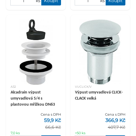
ks
Koupit
ks
Koupit
A32
VUCLICK/V
Alcadrain výpust
Výpust umyvadlová CLICK-
umyvadlová 5/4 s
CLACK velká
plastovou mřížkou DN63
Cena s DPH
Cena s DPH
59,9 Kč
366,9 Kč
66,6 Kč
407,7 Kč
7,0 ks
>50 ks