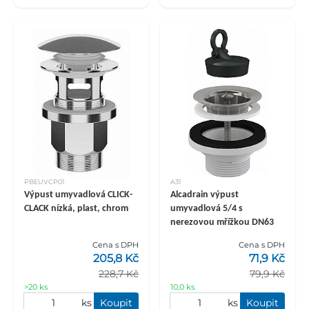
PBEUVCP01
A31
Výpust umyvadlová CLICK-
Alcadrain výpust
CLACK nízká, plast, chrom
umyvadlová 5/4 s
nerezovou mřížkou DN63
Cena s DPH
Cena s DPH
205,8 Kč
71,9 Kč
228,7 Kč
79,9 Kč
>20 ks
10,0 ks
ks
Koupit
ks
Koupit