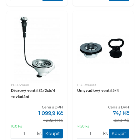
PBEDVA001
PBEUV0000
Dřezový ventil 31/2x6/4
Umyvadlový ventil 5/4
+ovládání
Cena s DPH
Cena s DPH
1 099,9 Kč
74,1 Kč
1 222,1 Kč
82,3 Kč
10,0 ks
>150 ks
ks
Koupit
ks
Koupit