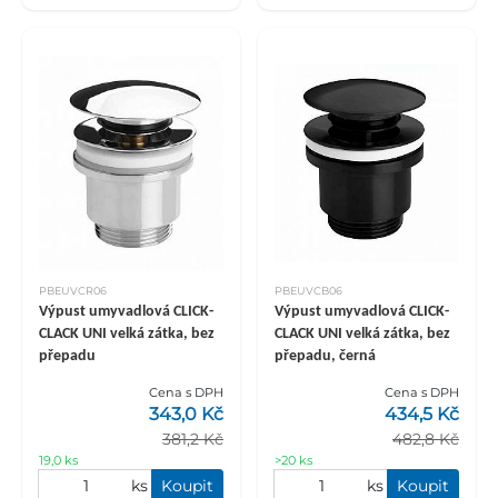
PBEUVCR06
PBEUVCB06
Výpust umyvadlová CLICK-
Výpust umyvadlová CLICK-
CLACK UNI velká zátka, bez
CLACK UNI velká zátka, bez
přepadu
přepadu, černá
Cena s DPH
Cena s DPH
343,0 Kč
434,5 Kč
381,2 Kč
482,8 Kč
19,0 ks
>20 ks
ks
Koupit
ks
Koupit