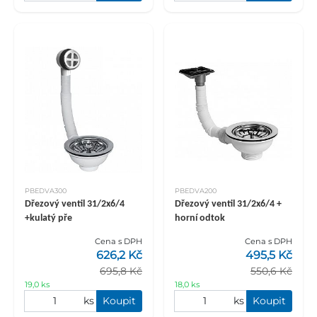
PBEDVA300
PBEDVA200
Dřezový ventil 31/2x6/4
Dřezový ventil 31/2x6/4 +
+kulatý pře
horní odtok
Cena s DPH
Cena s DPH
626,2 Kč
495,5 Kč
695,8 Kč
550,6 Kč
19,0 ks
18,0 ks
ks
Koupit
ks
Koupit