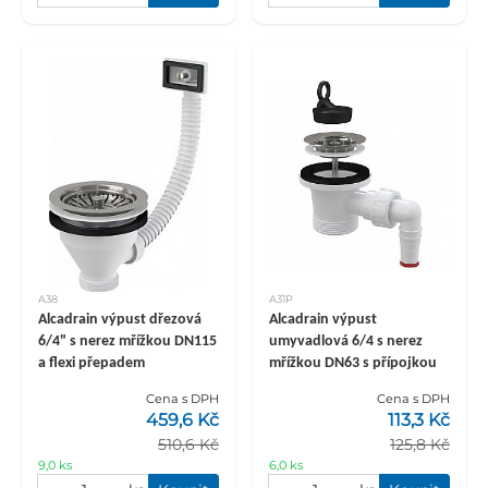
A38
A31P
Alcadrain výpust dřezová
Alcadrain výpust
6/4" s nerez mřížkou DN115
umyvadlová 6/4 s nerez
a flexi přepadem
mřížkou DN63 s přípojkou
Cena s DPH
Cena s DPH
459,6 Kč
113,3 Kč
510,6 Kč
125,8 Kč
9,0 ks
6,0 ks