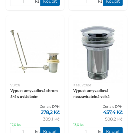
ks
Koupit
ks
Koupit
VU/CR
PBEUVCR07
Výpust umyvadlová chrom
Výpust umyvadlová
5/4 s ovládáním
neuzavíratelná velká
Cena s DPH
Cena s DPH
278,2 Kč
457,4 Kč
309,1 Kč
508,2 Kč
17,0 ks
13,0 ks
ks
Koupit
ks
Koupit