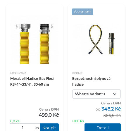
6 variant
MERM0043
FGBMF
Merabell Hadice Gas Flexi
Bezpečnostní plynová
R3/4"-G3/4", 30-60 cm
hadice
Cena s DPH
348,2 Kč
od
Cena s DPH
499,0 Kč
366,5 Kč
6,0 ks
>100 ks
ks
Koupit
Detail