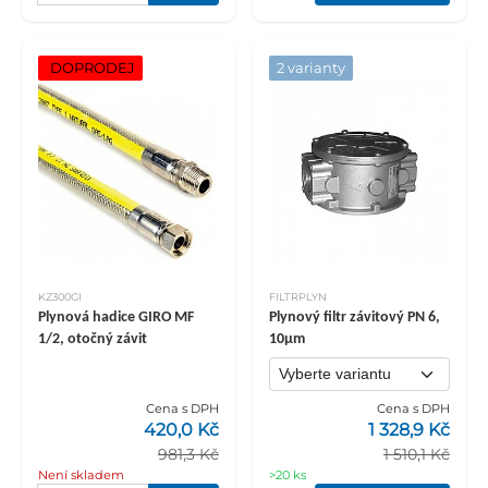
DOPRODEJ
2 varianty
KZ300GI
FILTRPLYN
Plynová hadice GIRO MF
Plynový filtr závitový PN 6,
1/2, otočný závit
10µm
Cena s DPH
Cena s DPH
420,0 Kč
1 328,9 Kč
981,3 Kč
1 510,1 Kč
Není skladem
>20 ks