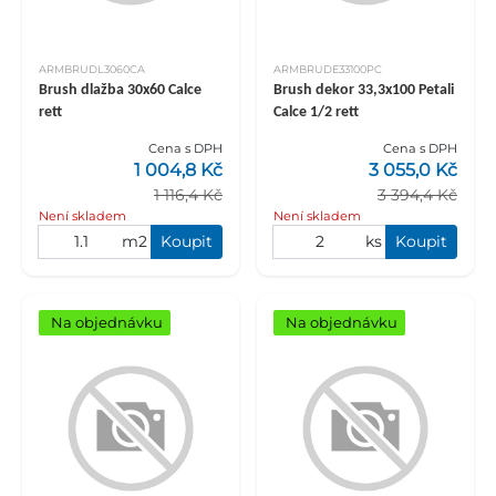
ARMBRUDL3060CA
ARMBRUDE33100PC
Brush dlažba 30x60 Calce
Brush dekor 33,3x100 Petali
rett
Calce 1/2 rett
Cena s DPH
Cena s DPH
1 004,8 Kč
3 055,0 Kč
1 116,4 Kč
3 394,4 Kč
Není skladem
Není skladem
m2
Koupit
ks
Koupit
Na objednávku
Na objednávku