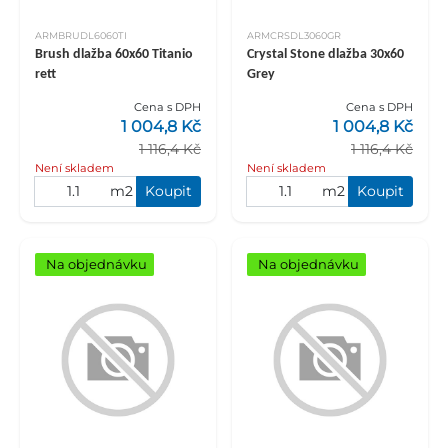
ARMBRUDL6060TI
ARMCRSDL3060GR
Brush dlažba 60x60 Titanio
Crystal Stone dlažba 30x60
rett
Grey
Cena s DPH
Cena s DPH
1 004,8 Kč
1 004,8 Kč
1 116,4 Kč
1 116,4 Kč
Není skladem
Není skladem
m2
Koupit
m2
Koupit
Na objednávku
Na objednávku