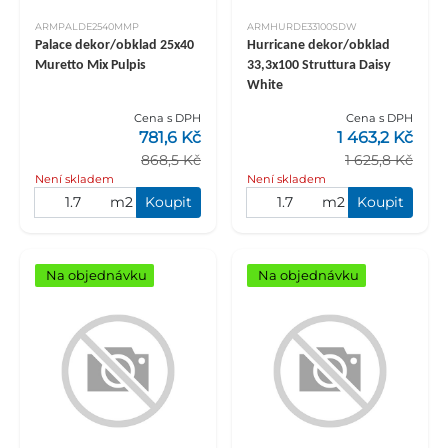
ARMPALDE2540MMP
ARMHURDE33100SDW
Palace dekor/obklad 25x40
Hurricane dekor/obklad
Muretto Mix Pulpis
33,3x100 Struttura Daisy
White
Cena s DPH
Cena s DPH
781,6 Kč
1 463,2 Kč
868,5 Kč
1 625,8 Kč
Není skladem
Není skladem
m2
Koupit
m2
Koupit
Na objednávku
Na objednávku