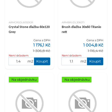
ARMCRSDL60120GR
ARMBRUDL3060TI
Crystal Stone dlažba 60x120
Brush dlažba 30x60 Titanio
Grey
rett
Cena s DPH
Cena s DPH
1 176,1 Kč
1 004,8 Kč
1 306,8 Kč
1 116,4 Kč
Není skladem
Není skladem
m2
Koupit
m2
Koupit
Na objednávku
Na objednávku