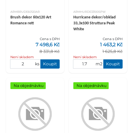
ARMBRUDE60120AR
ARMHURDE33100SPW
Brush dekor 60x120 Art
Hurricane dekor/obklad
Romance rett
33,3x100 Struttura Peak
White
Cena s DPH
Cena s DPH
7 498,6 Kč
1 463,2 Kč
8 331,8 Kč
1 625,8 Kč
Není skladem
Není skladem
ks
Koupit
m2
Koupit
Na objednávku
Na objednávku