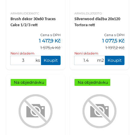
ARMBRUDE3060TC
ARMSILDL20120TO
Brush dekor 30x60 Traces
Silverwood dlažba 20x120
Calce 1/2/3 rett
Tortora rett
Cena s DPH
Cena s DPH
1 417,9 Kč
1 077,5 Kč
1 575,4 Kč
1 197,2 Kč
Není skladem
Není skladem
ks
Koupit
m2
Koupit
Na objednávku
Na objednávku