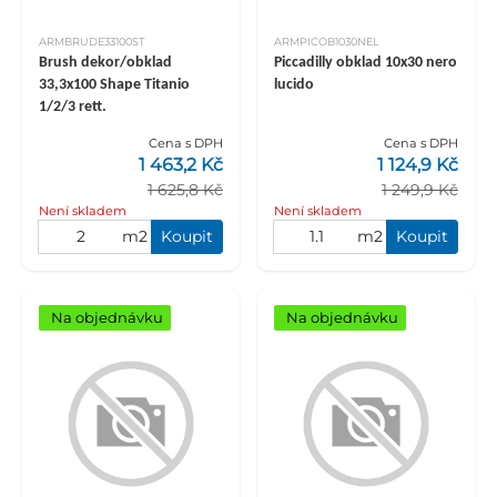
ARMBRUDE33100ST
ARMPICOB1030NEL
Brush dekor/obklad
Piccadilly obklad 10x30 nero
33,3x100 Shape Titanio
lucido
1/2/3 rett.
Cena s DPH
Cena s DPH
1 463,2 Kč
1 124,9 Kč
1 625,8 Kč
1 249,9 Kč
Není skladem
Není skladem
m2
Koupit
m2
Koupit
Na objednávku
Na objednávku