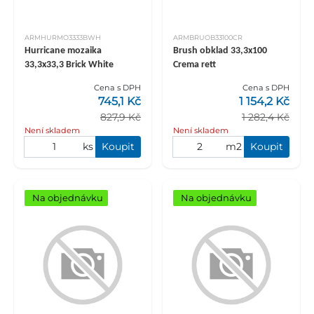
ARMHURMO3333BWH
ARMBRUOB33100CR
Hurricane mozaika
Brush obklad 33,3x100
33,3x33,3 Brick White
Crema rett
Cena s DPH
Cena s DPH
745,1 Kč
1 154,2 Kč
827,9 Kč
1 282,4 Kč
Není skladem
Není skladem
ks
Koupit
m2
Koupit
Na objednávku
Na objednávku