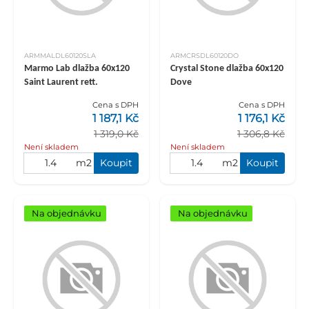
ARMMALDL60120SLA
ARMCRSDL60120DO
Marmo Lab dlažba 60x120
Crystal Stone dlažba 60x120
Saint Laurent rett.
Dove
Cena s DPH
Cena s DPH
1 187,1 Kč
1 176,1 Kč
1 319,0 Kč
1 306,8 Kč
Není skladem
Není skladem
m2
Koupit
m2
Koupit
Na objednávku
Na objednávku