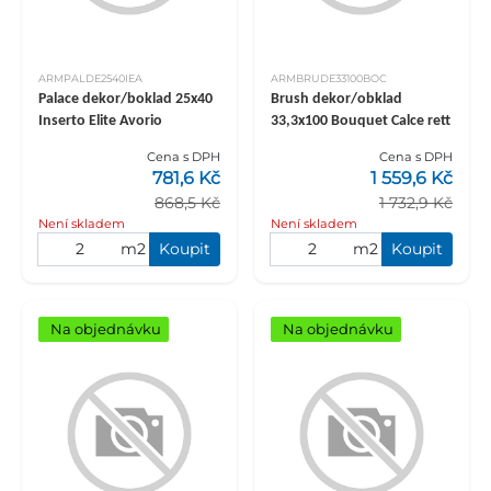
ARMPALDE2540IEA
ARMBRUDE33100BOC
Palace dekor/boklad 25x40
Brush dekor/obklad
Inserto Elite Avorio
33,3x100 Bouquet Calce rett
Cena s DPH
Cena s DPH
781,6 Kč
1 559,6 Kč
868,5 Kč
1 732,9 Kč
Není skladem
Není skladem
m2
Koupit
m2
Koupit
Na objednávku
Na objednávku