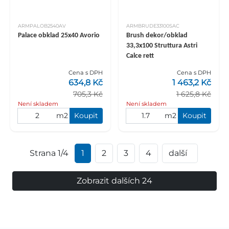
ARMPALOB2540AV
ARMBRUDE33100SAC
Palace obklad 25x40 Avorio
Brush dekor/obklad
33,3x100 Struttura Astri
Calce rett
Cena s DPH
Cena s DPH
634,8 Kč
1 463,2 Kč
705,3 Kč
1 625,8 Kč
Není skladem
Není skladem
m2
Koupit
m2
Koupit
Strana 1/4
1
2
3
4
další
Zobrazit dalších 24