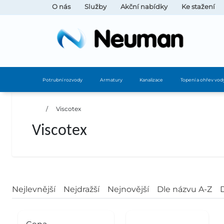
O nás
Služby
Akční nabídky
Ke stažení
Potrubní rozvody
Armatury
Kanalizace
Topení a ohřev vod
/
Viscotex
Viscotex
Nejlevnější
Nejdražší
Nejnovější
Dle názvu A-Z