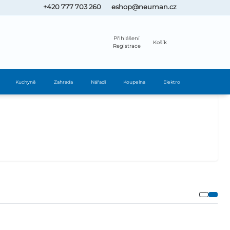
+420 777 703 260
eshop@neuman.cz
Přihlášení
Košík
Registrace
Kuchyně
Zahrada
Nářadí
Koupelna
Elektro