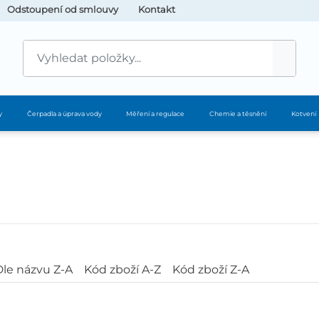
Odstoupení od smlouvy
Kontakt
y
Čerpadla a úprava vody
Měření a regulace
Chemie a těsnění
Kotvení
Dle názvu Z-A
Kód zboží A-Z
Kód zboží Z-A