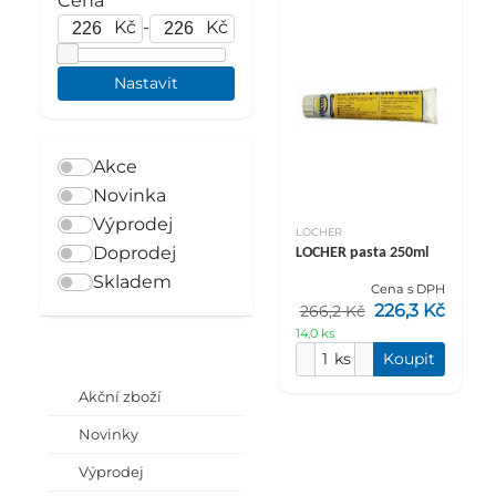
Cena
Kč
-
Kč
Akce
Novinka
Výprodej
LOCHER
Doprodej
LOCHER pasta 250ml
Skladem
Cena s DPH
226,3 Kč
266,2 Kč
14,0 ks
ks
Koupit
Akční zboží
Novinky
Výprodej