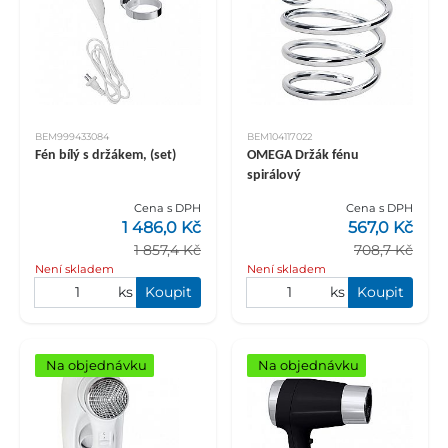
BEM999433084
BEM104117022
Fén bílý s držákem, (set)
OMEGA Držák fénu
spirálový
Cena s DPH
Cena s DPH
1 486,0 Kč
567,0 Kč
1 857,4 Kč
708,7 Kč
Není skladem
Není skladem
ks
Koupit
ks
Koupit
Na objednávku
Na objednávku