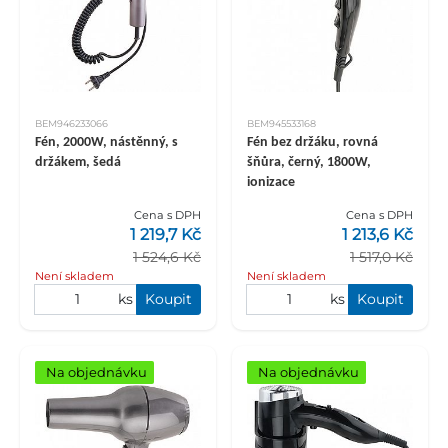
BEM946233066
BEM945533168
Fén, 2000W, nástěnný, s
Fén bez držáku, rovná
držákem, šedá
šňůra, černý, 1800W,
ionizace
Cena s DPH
Cena s DPH
1 219,7 Kč
1 213,6 Kč
1 524,6 Kč
1 517,0 Kč
Není skladem
Není skladem
ks
Koupit
ks
Koupit
Na objednávku
Na objednávku