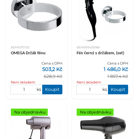
BEM101117012
BEM999433088
OMEGA Držák fénu
Fén černý s držákem, (set)
Cena s DPH
Cena s DPH
503,2 Kč
1 486,0 Kč
628,9 Kč
1 857,4 Kč
Není skladem
Není skladem
ks
Koupit
ks
Koupit
Na objednávku
Na objednávku