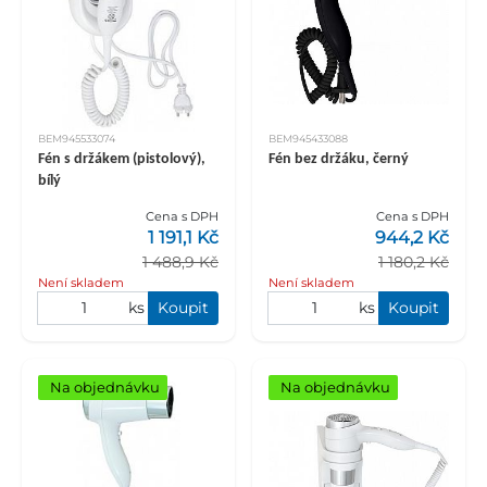
BEM945533074
BEM945433088
Fén s držákem (pistolový),
Fén bez držáku, černý
bílý
Cena s DPH
Cena s DPH
1 191,1 Kč
944,2 Kč
1 488,9 Kč
1 180,2 Kč
Není skladem
Není skladem
ks
Koupit
ks
Koupit
Na objednávku
Na objednávku