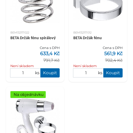
BEM132117022
BEM132117012
BETA Držák fénu spirálový
BETA Držák fénu
Cena s DPH
Cena s DPH
633,4 Kč
561,9 Kč
791,7 Kč
702,4 Kč
Není skladem
Není skladem
ks
Koupit
ks
Koupit
Na objednávku