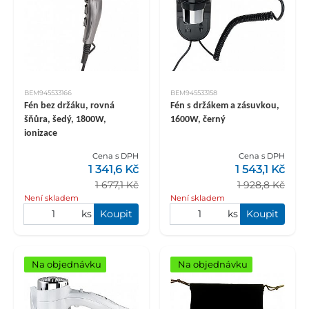
BEM945533166
BEM945533158
Fén bez držáku, rovná
Fén s držákem a zásuvkou,
šňůra, šedý, 1800W,
1600W, černý
ionizace
Cena s DPH
Cena s DPH
1 341,6 Kč
1 543,1 Kč
1 677,1 Kč
1 928,8 Kč
Není skladem
Není skladem
ks
Koupit
ks
Koupit
Na objednávku
Na objednávku