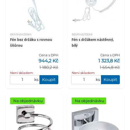
BEM945433084
BEM945233066
Fén bez držáku s rovnou
Fén s držákem nástěnný,
šňůrou
bílý
Cena s DPH
Cena s DPH
944,2 Kč
1 323,8 Kč
1 180,2 Kč
1 654,8 Kč
Není skladem
Není skladem
ks
Koupit
ks
Koupit
Na objednávku
Na objednávku