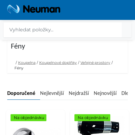
Fény
/
Koupelna
/
Koupelnové doplňky
/
Veřejné prostory
/
Fény
Doporučené
Nejlevnější
Nejdražší
Nejnovější
Dle n
Na objednávku
Na objednávku