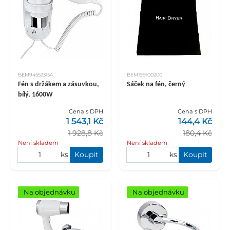
BEM945533154
BEM199100200
Fén s držákem a zásuvkou,
Sáček na fén, černý
bílý, 1600W
Cena s DPH
Cena s DPH
1 543,1 Kč
144,4 Kč
1 928,8 Kč
180,4 Kč
Není skladem
Není skladem
ks
Koupit
ks
Koupit
Na objednávku
Na objednávku