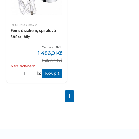
BEM999433084-2
Fén s držákem, spirálová
šňůra, bílý
Cena s DPH
1 486,0 Kč
1 857,4 Kč
Není skladem
ks
Koupit
1