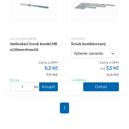
NATKOMBIM08/120
SKOMBIM
Natloukaci šroub kombi M8
Šroub kombinovaný
x120mm+hmožd.
Cena s DPH
Cena s DPH
6,3 Kč
3,5 Kč
od
7,9 Kč
4,4 Kč
9,0 ks
>4 000 ks
ks
Koupit
Detail
1