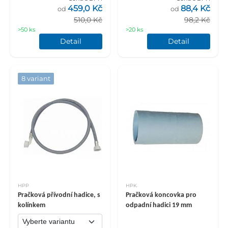
459,0 Kč
88,4 Kč
od
od
510,0 Kč
98,2 Kč
>50 ks
>20 ks
Detail
Detail
8 variant
HPP
HPK
Pračková přívodní hadice, s
Pračková koncovka pro
kolínkem
odpadní hadici 19 mm