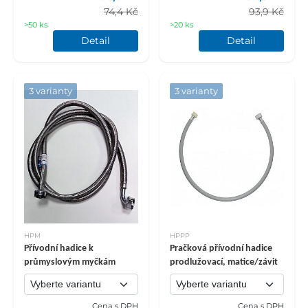
74,4 Kč
93,9 Kč
>50 ks
>20 ks
Detail
Detail
3 varianty
3 varianty
HPM
HPPP
Přívodní hadice k
Pračková přívodní hadice
průmyslovým myčkám
prodlužovací, matice/závit
Cena s DPH
Cena s DPH