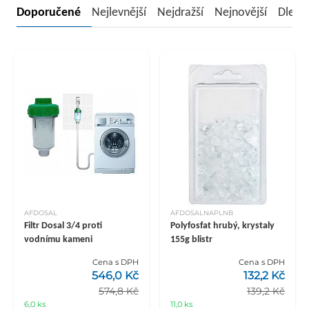
Doporučené
Nejlevnější
Nejdražší
Nejnovější
Dle n
AFDOSAL
AFDOSALNAPLNB
Filtr Dosal 3/4 proti
Polyfosfat hrubý, krystaly
vodnímu kameni
155g blistr
Cena s DPH
Cena s DPH
546,0 Kč
132,2 Kč
574,8 Kč
139,2 Kč
6,0 ks
11,0 ks