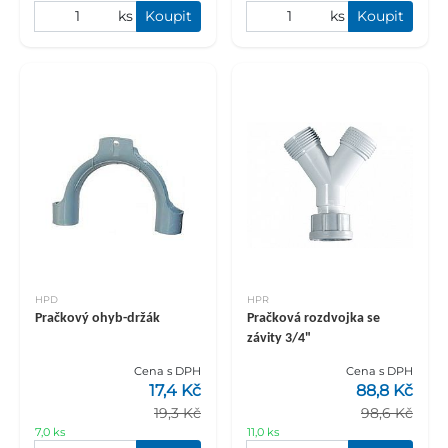
ks
Koupit
ks
Koupit
HPD
HPR
Pračkový ohyb-držák
Pračková rozdvojka se
závity 3/4"
Cena s DPH
Cena s DPH
17,4 Kč
88,8 Kč
19,3 Kč
98,6 Kč
7,0 ks
11,0 ks