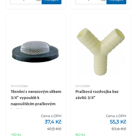
NYVF3/2188
NYVS/839
Těsnění s nerezovým sítkem
Pračková rozdvojka bez
3/4" vypouklé k
závitů 3/4"
napouštěcím pračkovým
hadicím, EPDM
Cena s DPH
Cena s DPH
37,4 Kč
55,3 Kč
41,5 Kč
61,4 Kč
>50 ks
8,0 ks