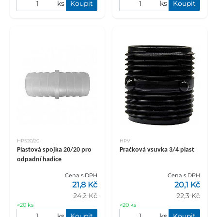
ks
Koupit
ks
Koupit
HPS20/20
HPV
Plastová spojka 20/20 pro
Pračková vsuvka 3/4 plast
odpadní hadice
Cena s DPH
Cena s DPH
21,8 Kč
20,1 Kč
24,2 Kč
22,3 Kč
>20 ks
>20 ks
ks
Koupit
ks
Koupit