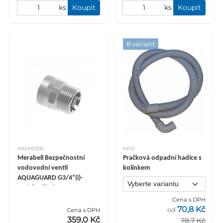
ks
Koupit
ks
Koupit
8 variant
MERM0336
HPO
Merabell Bezpečnostní
Pračková odpadní hadice s
vodovodní ventil
kolínkem
AQUAGUARD G3/4“(i)-
G3/4", přímý
Cena s DPH
70,8 Kč
od
Cena s DPH
359,0 Kč
78,7 Kč