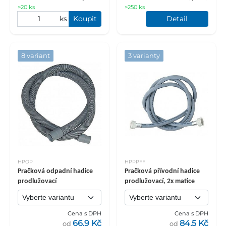
>20 ks
>250 ks
ks
Koupit
Detail
8 variant
3 varianty
HPOP
HPPPFF
Pračková odpadní hadice
Pračková přívodní hadice
prodlužovací
prodlužovací, 2x matice
Cena s DPH
Cena s DPH
66,9 Kč
84,5 Kč
od
od