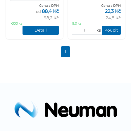
Cena s DPH
Cena s DPH
88,4 Kč
22,3 Kč
od
98,2 Kč
24,8 Kč
>300 ks
9,0 ks
Detail
ks
Koupit
1