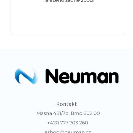
nalezeno žádné zboží!
Kontakt
Masná 481/7b, Brno 602 00
+420 777 703 260
eshop@neuman.cz