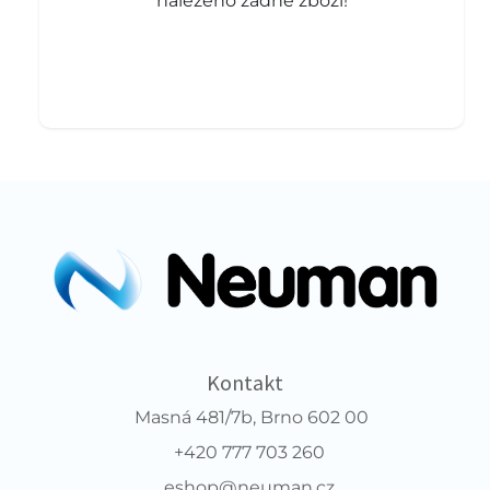
nalezeno žádné zboží!
Kontakt
Masná 481/7b, Brno 602 00
+420 777 703 260
eshop@neuman.cz