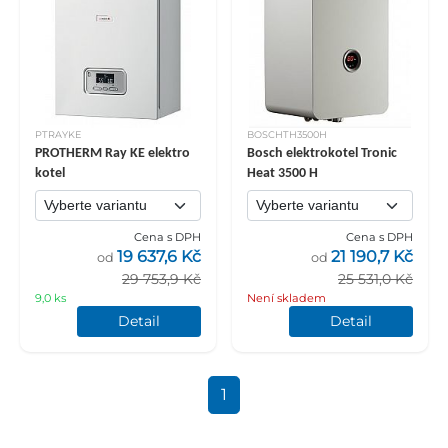
PTRAYKE
BOSCHTH3500H
PROTHERM Ray KE elektro
Bosch elektrokotel Tronic
kotel
Heat 3500 H
Cena s DPH
Cena s DPH
19 637,6 Kč
21 190,7 Kč
od
od
29 753,9 Kč
25 531,0 Kč
9,0 ks
Není skladem
Detail
Detail
1