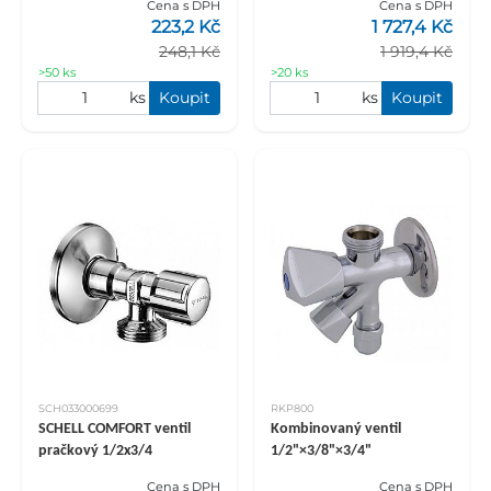
Cena s DPH
Cena s DPH
223,2 Kč
1 727,4 Kč
248,1 Kč
1 919,4 Kč
>50 ks
>20 ks
ks
Koupit
ks
Koupit
SCH033000699
RKP800
SCHELL COMFORT ventil
Kombinovaný ventil
pračkový 1/2x3/4
1/2"×3/8"×3/4"
Cena s DPH
Cena s DPH