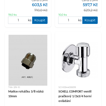
Cena s DPH
Cena s DPH
603,5 Kč
597,7 Kč
710,0 Kč
629,2 Kč
19,0 ks
10,0 ks
ks
Koupit
ks
Koupit
T66-3/8-10
SCH054400699
Matice roháčku 3/8 nízká
SCHELL COMFORT ventil
10mm
pračkový 1/2x3/4 horní
ovládání