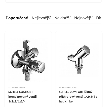
Doporučené
Nejlevnější
Nejdražší
Nejnovější
Dle n
SCH035510699
SCH033860699
SCHELL COMFORT
SCHELL COMFORT šikmý
kombinovaný ventil
přístrojový ventil 1/2x3/4 s
1/2x3/8x3/4
hadičníkem