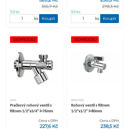
355,7 Kč
278,3 Kč
11,0 ks
9,0 ks
ks
Koupit
ks
Koupit
DOPRODEJ
DOPRODEJ
APK
BRKF050
Pračkový rohový ventil s
Rohový ventil s filtrem
filtrem 1/2"x3/4" l=76mm
1/2"x1/2" l=80mm
Cena s DPH
Cena s DPH
227,6 Kč
238,5 Kč