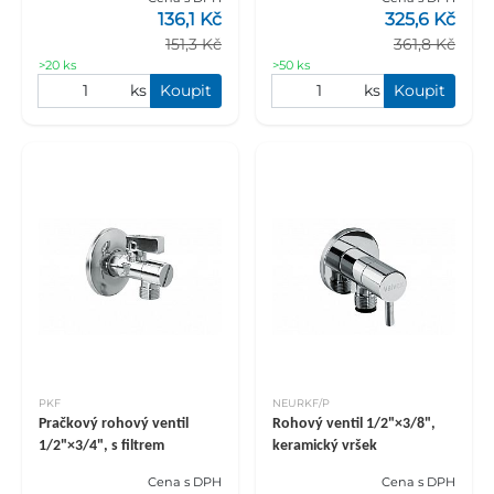
136,1 Kč
325,6 Kč
151,3 Kč
361,8 Kč
>20 ks
>50 ks
ks
Koupit
ks
Koupit
PKF
NEURKF/P
Pračkový rohový ventil
Rohový ventil 1/2"×3/8",
1/2"×3/4", s filtrem
keramický vršek
Cena s DPH
Cena s DPH