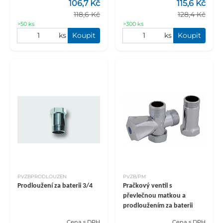
106,7 Kč
115,6 Kč
118,6 Kč
128,4 Kč
>50 ks
>300 ks
ks
Koupit
ks
Koupit
PVZBPRODLOUZEN
PVZB/PM
Prodloužení za baterii 3/4
Pračkový ventil s
převlečnou matkou a
prodloužením za baterii
Cena s DPH
Cena s DPH