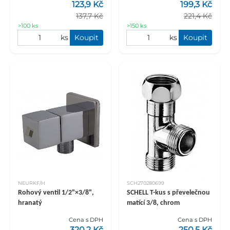
123,9 Kč
199,3 Kč
137,7 Kč
221,4 Kč
>100 ks
>150 ks
ks
Koupit
ks
Koupit
NEURKF/H
SCH270280699
Rohový ventil 1/2"×3/8",
SCHELL T-kus s převelečnou
hranatý
matící 3/8, chrom
Cena s DPH
Cena s DPH
320,2 Kč
250,5 Kč