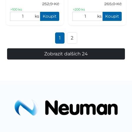
252,9 Kč
265,0 Kč
>100 ks
>200 ks
ks
Koupit
ks
Koupit
1
2
Zobrazit dalších 24