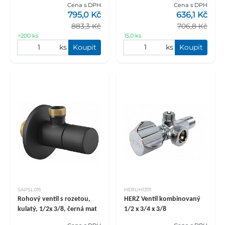
Cena s DPH
Cena s DPH
795,0 Kč
636,1 Kč
883,3 Kč
706,8 Kč
>200 ks
15,0 ks
ks
Koupit
ks
Koupit
SAPSL015
HERUH13111
Rohový ventil s rozetou,
HERZ Ventil kombinovaný
kulatý, 1/2x 3/8, černá mat
1/2 x 3/4 x 3/8