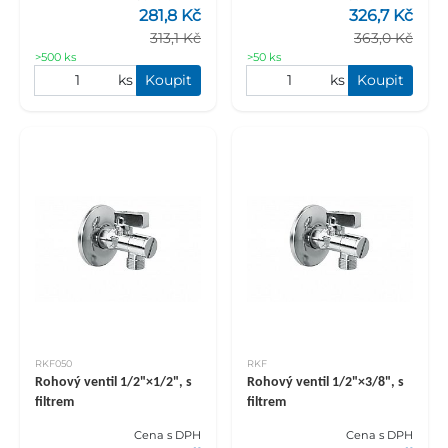
281,8 Kč
326,7 Kč
313,1 Kč
363,0 Kč
>500 ks
>50 ks
ks
Koupit
ks
Koupit
RKF050
RKF
Rohový ventil 1/2"×1/2", s
Rohový ventil 1/2"×3/8", s
filtrem
filtrem
Cena s DPH
Cena s DPH