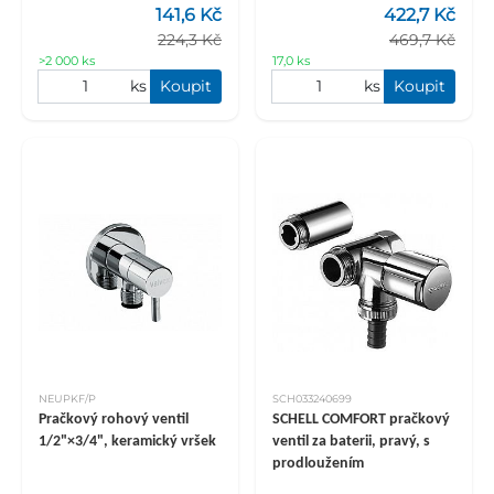
141,6 Kč
422,7 Kč
224,3 Kč
469,7 Kč
>2 000 ks
17,0 ks
ks
Koupit
ks
Koupit
NEUPKF/P
SCH033240699
Pračkový rohový ventil
SCHELL COMFORT pračkový
1/2"×3/4", keramický vršek
ventil za baterii, pravý, s
prodloužením