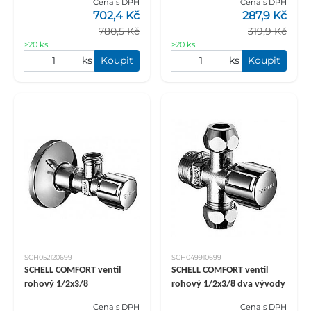
Cena s DPH
Cena s DPH
702,4 Kč
287,9 Kč
780,5 Kč
319,9 Kč
>20 ks
>20 ks
ks
Koupit
ks
Koupit
SCH052120699
SCH049910699
SCHELL COMFORT ventil
SCHELL COMFORT ventil
rohový 1/2x3/8
rohový 1/2x3/8 dva vývody
Cena s DPH
Cena s DPH