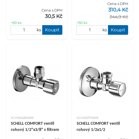
Cena s DPH
310,4 Kč
Cena s DPH
30,5 Kč
344,9 Kč
>50 ks
>50 ks
ks
Koupit
ks
Koupit
SCH054280699
SCH052170699
SCHELL COMFORT ventil
SCHELL COMFORT ventil
rohový 1/2"x3/8" s filtrem
rohový 1/2x1/2