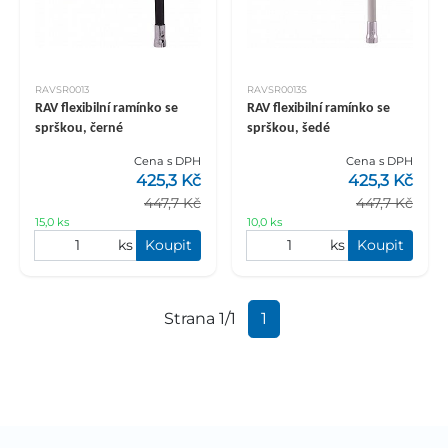
RAVSR0013
RAVSR0013S
RAV flexibilní ramínko se
RAV flexibilní ramínko se
sprškou, černé
sprškou, šedé
Cena s DPH
Cena s DPH
425,3 Kč
425,3 Kč
447,7 Kč
447,7 Kč
15,0 ks
10,0 ks
ks
Koupit
ks
Koupit
Strana 1/1
1