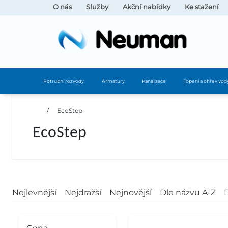
O nás
Služby
Akční nabídky
Ke stažení
Potrubní rozvody
Armatury
Kanalizace
Topení a ohřev vod
/
EcoStep
EcoStep
Nejlevnější
Nejdražší
Nejnovější
Dle názvu A-Z