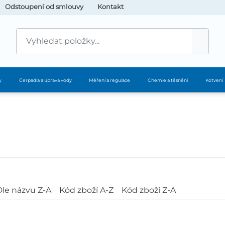
Odstoupení od smlouvy
Kontakt
y
Čerpadla a úprava vody
Měření a regulace
Chemie a těsnění
Kotvení
Dle názvu Z-A
Kód zboží A-Z
Kód zboží Z-A