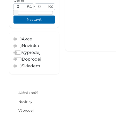
Cena
Kč
-
Kč
Akce
Novinka
Výprodej
Doprodej
Skladem
Akční zboží
Novinky
Výprodej