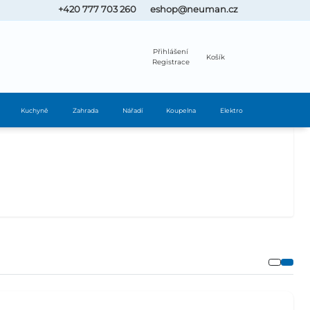
+420 777 703 260
eshop@neuman.cz
Přihlášení
Košík
Registrace
Kuchyně
Zahrada
Nářadí
Koupelna
Elektro