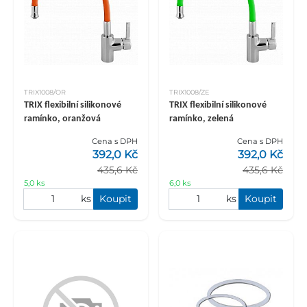
TRIX1008/OR
TRIX1008/ZE
TRIX flexibilní silikonové
TRIX flexibilní silikonové
ramínko, oranžová
ramínko, zelená
Cena s DPH
Cena s DPH
392,0 Kč
392,0 Kč
435,6 Kč
435,6 Kč
5,0 ks
6,0 ks
ks
Koupit
ks
Koupit