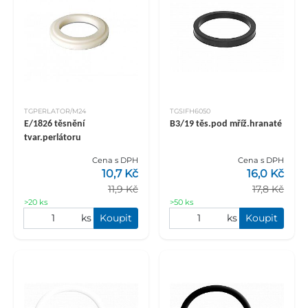
TGPERLATOR/M24
TGSIFH6050
E/1826 těsnění
B3/19 těs.pod mříž.hranaté
tvar.perlátoru
Cena s DPH
Cena s DPH
10,7 Kč
16,0 Kč
11,9 Kč
17,8 Kč
>20 ks
>50 ks
ks
Koupit
ks
Koupit