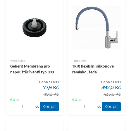
238069/00
TRIX1008/SE
Geberit Membrána pro
TRIX flexibilní silikonové
napouštěcí ventil typ 330
ramínko, šedá
Cena s DPH
Cena s DPH
77,9 Kč
392,0 Kč
119,8 Kč
435,6 Kč
6,0 ks
9,0 ks
ks
Koupit
ks
Koupit