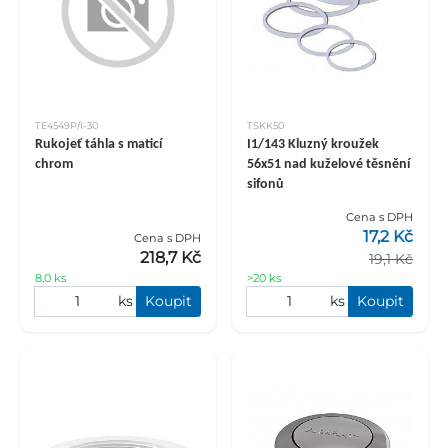
TE4549P/I-30
TSKK50
Rukojeť táhla s maticí
I1/143 Kluzný kroužek
chrom
56x51 nad kuželové těsnění
sifonů
Cena s DPH
17,2 Kč
Cena s DPH
218,7 Kč
19,1 Kč
8,0 ks
>20 ks
ks
Koupit
ks
Koupit