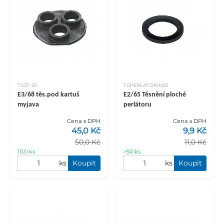
TG2T-50
TGPERLATOR/M22
E3/68 těs.pod kartuš
E2/65 Těsnění ploché
myjava
perlátoru
Cena s DPH
Cena s DPH
45,0 Kč
9,9 Kč
50,0 Kč
11,0 Kč
10,0 ks
>50 ks
ks
Koupit
ks
Koupit