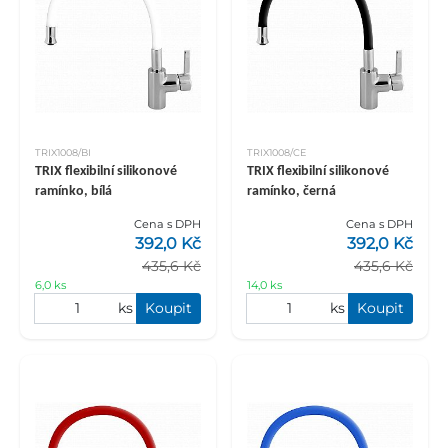
TRIX1008/BI
TRIX1008/CE
TRIX flexibilní silikonové
TRIX flexibilní silikonové
ramínko, bílá
ramínko, černá
Cena s DPH
Cena s DPH
392,0 Kč
392,0 Kč
435,6 Kč
435,6 Kč
6,0 ks
14,0 ks
ks
Koupit
ks
Koupit