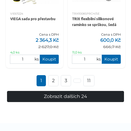
VIE611224
TRIX1008SPRCH/SE
VIEGA sada pro přestavbu
TRIX flexibilní silikonové
ramínko se sprškou, šedá
Cena s DPH
Cena s DPH
2 364,3 Kč
600,0 Kč
2 627,0 Kč
666,7 Kč
4,0 ks
11,0 ks
ks
Koupit
ks
Koupit
1
2
3
11
Zobrazit dalších 24