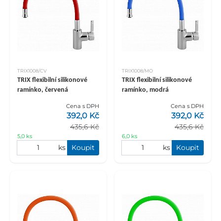
TRIX1008/CV
TRIX1008/MO
TRIX flexibilní silikonové
TRIX flexibilní silikonové
ramínko, červená
ramínko, modrá
Cena s DPH
Cena s DPH
392,0 Kč
392,0 Kč
435,6 Kč
435,6 Kč
5,0 ks
6,0 ks
ks
Koupit
ks
Koupit