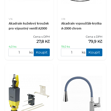
V16
V18
Alcadrain kuželový kroužek
Alcadrain vypoušťák-krytka
pro výpustný ventil A2000
A-2000 chrom
Cena s DPH
Cena s DPH
27,8 Kč
79,9 Kč
4,0 ks
19,0 ks
ks
Koupit
ks
Koupit