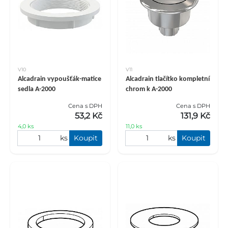
V10
V11
Alcadrain vypoušťák-matice
Alcadrain tlačítko kompletní
sedla A-2000
chrom k A-2000
Cena s DPH
Cena s DPH
53,2 Kč
131,9 Kč
4,0 ks
11,0 ks
ks
Koupit
ks
Koupit