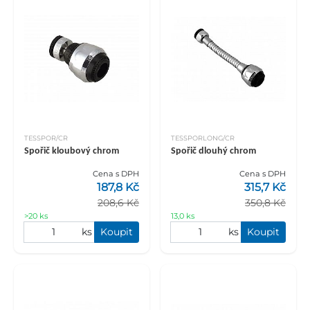
TESSPOR/CR
TESSPORLONG/CR
Spořič kloubový chrom
Spořič dlouhý chrom
Cena s DPH
Cena s DPH
187,8 Kč
315,7 Kč
208,6 Kč
350,8 Kč
>20 ks
13,0 ks
ks
Koupit
ks
Koupit