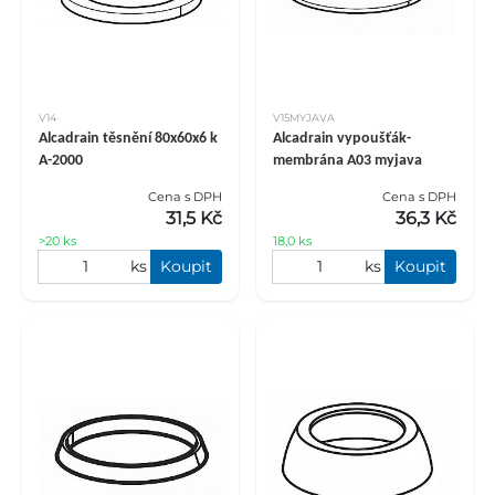
V14
V15MYJAVA
Alcadrain těsnění 80x60x6 k
Alcadrain vypoušťák-
A-2000
membrána A03 myjava
Cena s DPH
Cena s DPH
31,5 Kč
36,3 Kč
>20 ks
18,0 ks
ks
Koupit
ks
Koupit