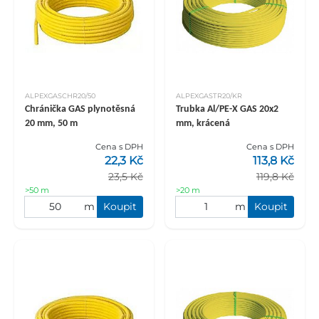
ALPEXGASCHR20/50
ALPEXGASTR20/KR
Chránička GAS plynotěsná
Trubka Al/PE-X GAS 20x2
20 mm, 50 m
mm, krácená
Cena s DPH
Cena s DPH
22,3 Kč
113,8 Kč
23,5 Kč
119,8 Kč
>50 m
>20 m
m
Koupit
m
Koupit