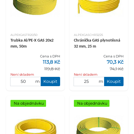
ALPEXGASTR20/50
ALPEXGASCHR32/25
Trubka Al/PE-X GAS 20x2
Chránička GAS plynotěsná
mm, 50m
32 mm, 25 m
Cena s DPH
Cena s DPH
113,8 Kč
70,3 Kč
119,8 Kč
74,1 Kč
Není skladem
Není skladem
m
Koupit
m
Koupit
Na objednávku
Na objednávku