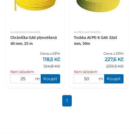
ALPEXGASCHR40/25
ALPEXGASTR32/50
Chránička GAS plynotěsná
Trubka Al/PE-X GAS 32x3
40 mm, 25 m
mm, 50m
Cena s DPH
Cena s DPH
118,5 Kč
227,6 Kč
124,8 Kč
239,5 Kč
Není skladem
Není skladem
m
Koupit
m
Koupit
1