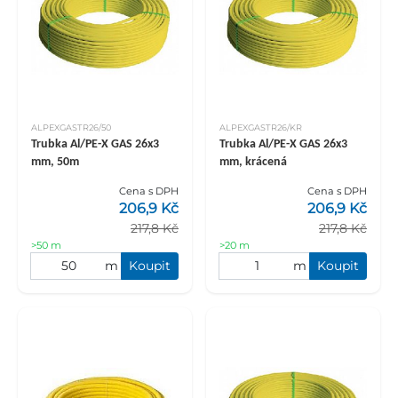
ALPEXGASTR26/50
ALPEXGASTR26/KR
Trubka Al/PE-X GAS 26x3
Trubka Al/PE-X GAS 26x3
mm, 50m
mm, krácená
Cena s DPH
Cena s DPH
206,9 Kč
206,9 Kč
217,8 Kč
217,8 Kč
>50 m
>20 m
m
Koupit
m
Koupit