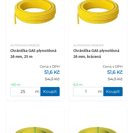
ALPEXGASCHR26/25
ALPEXGASCHR26/KR
Chránička GAS plynotěsná
Chránička GAS plynotěsná
26 mm, 25 m
26 mm, krácená
Cena s DPH
Cena s DPH
51,6 Kč
51,6 Kč
54,3 Kč
54,3 Kč
>50 m
6,0 m
m
Koupit
m
Koupit