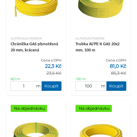
ALPEXGASCHR20/KR
ALPEXGASTR20/100
Chránička GAS plynotěsná
Trubka Al/PE-X GAS 20x2
20 mm, krácená
mm, 100 m
Cena s DPH
Cena s DPH
22,3 Kč
81,0 Kč
23,5 Kč
85,3 Kč
8,0 m
>50 m
m
Koupit
m
Koupit
Na objednávku
Na objednávku