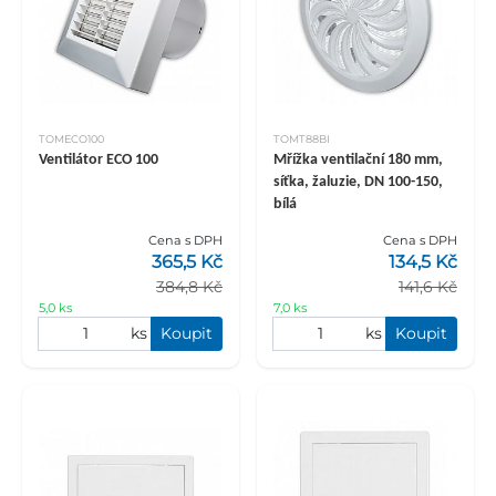
TOMECO100
TOMT88BI
Ventilátor ECO 100
Mřížka ventilační 180 mm,
síťka, žaluzie, DN 100-150,
bílá
Cena s DPH
Cena s DPH
365,5 Kč
134,5 Kč
384,8 Kč
141,6 Kč
5,0 ks
7,0 ks
ks
Koupit
ks
Koupit