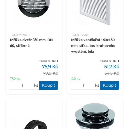
TOMT74MSTR
TOMTRU2BI
Mřížka dveřní 80 mm, DN
Mřížka ventilační 160x160
60, stříbrná
mm, síťka, bez kruhového
vyústění, bílá
Cena s DPH
Cena s DPH
75,9 Kč
51,7 Kč
79,9 Kč
54,5 Kč
17,0 ks
4,0 ks
ks
Koupit
ks
Koupit