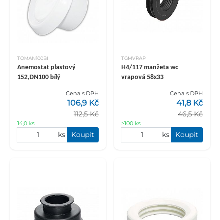
TOMAN100BI
TGMVRAP
Anemostat plastový
H4/117 manžeta wc
152,DN100 bílý
vrapová 58x33
Cena s DPH
Cena s DPH
106,9 Kč
41,8 Kč
112,5 Kč
46,5 Kč
14,0 ks
>100 ks
ks
Koupit
ks
Koupit