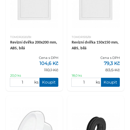
TOMDR2020/BI
TOMDR1515/BI
Revizní dvířka 200x200 mm,
Revizní dvířka 150x150 mm,
ABS, bílá
ABS, bílá
Cena s DPH
Cena s DPH
104,6 Kč
79,3 Kč
110,1 Kč
83,5 Kč
20,0 ks
18,0 ks
ks
Koupit
ks
Koupit