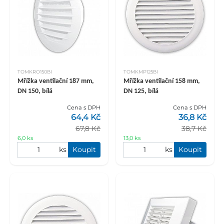
TOMKRO150BI
TOMKMP125BI
Mřížka ventilační 187 mm,
Mřížka ventilační 158 mm,
DN 150, bílá
DN 125, bílá
Cena s DPH
Cena s DPH
64,4 Kč
36,8 Kč
67,8 Kč
38,7 Kč
6,0 ks
13,0 ks
ks
Koupit
ks
Koupit