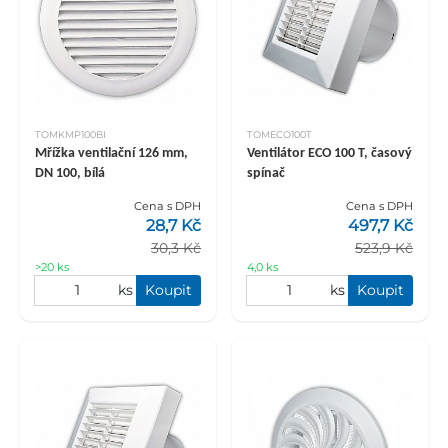
TOMKMP100BI
TOMECO100T
Mřížka ventilační 126 mm,
Ventilátor ECO 100 T, časový
DN 100, bílá
spínač
Cena s DPH
Cena s DPH
28,7 Kč
497,7 Kč
30,3 Kč
523,9 Kč
>20 ks
4,0 ks
ks
Koupit
ks
Koupit