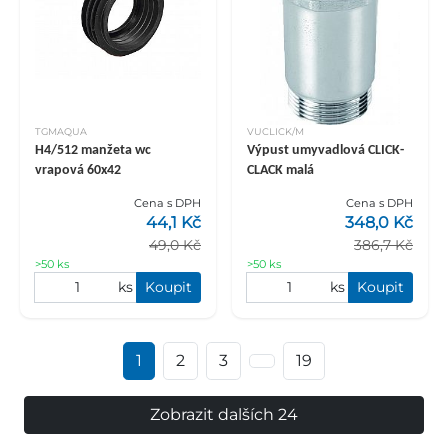
TGMAQUA
VUCLICK/M
H4/512 manžeta wc
Výpust umyvadlová CLICK-
vrapová 60x42
CLACK malá
Cena s DPH
Cena s DPH
44,1 Kč
348,0 Kč
49,0 Kč
386,7 Kč
>50 ks
>50 ks
ks
Koupit
ks
Koupit
1
2
3
19
Zobrazit dalších 24