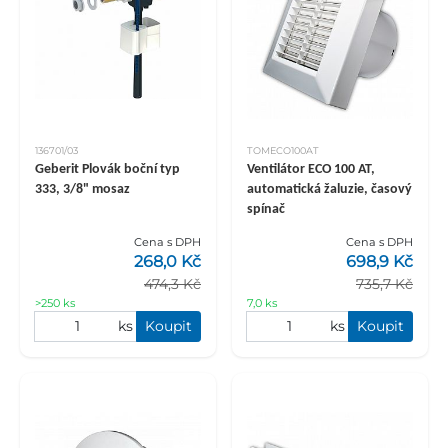
136701/03
TOMECO100AT
Geberit Plovák boční typ
Ventilátor ECO 100 AT,
333, 3/8" mosaz
automatická žaluzie, časový
spínač
Cena s DPH
Cena s DPH
268,0 Kč
698,9 Kč
474,3 Kč
735,7 Kč
>250 ks
7,0 ks
ks
Koupit
ks
Koupit