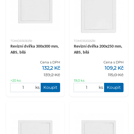
TOMDR3030/BI
TOMDR2025/BI
Revizní dvířka 300x300 mm,
Revizní dvířka 200x250 mm,
ABS, bílá
ABS, bílá
Cena s DPH
Cena s DPH
132,2 Kč
109,2 Kč
139,2 Kč
115,0 Kč
>20 ks
19,0 ks
ks
Koupit
ks
Koupit