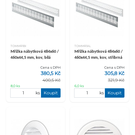
TOMMR1BI
TOMMR1AL
Mřížka nábytková 484x60 /
Mřížka nábytková 484x60 /
460x44,5 mm, kov, bílá
460x44,5 mm, kov, stříbrná
Cena s DPH
Cena s DPH
380,5 Kč
305,8 Kč
400,5 Kč
321,9 Kč
8,0 ks
6,0 ks
ks
Koupit
ks
Koupit