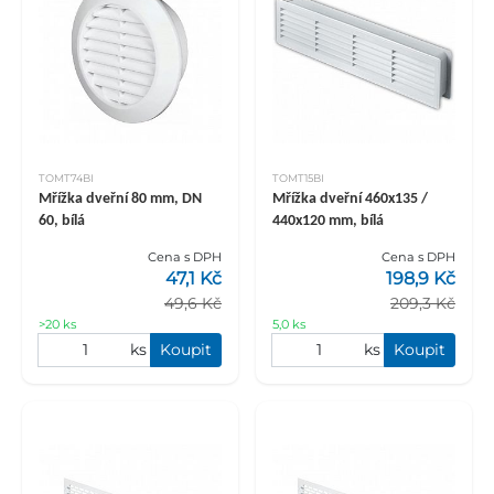
TOMT74BI
TOMT15BI
Mřížka dveřní 80 mm, DN
Mřížka dveřní 460x135 /
60, bílá
440x120 mm, bílá
Cena s DPH
Cena s DPH
47,1 Kč
198,9 Kč
49,6 Kč
209,3 Kč
>20 ks
5,0 ks
ks
Koupit
ks
Koupit