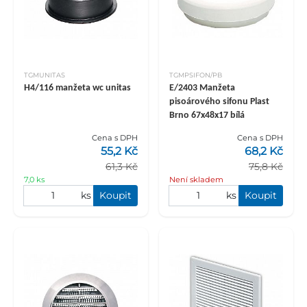
TGMUNITAS
TGMPSIFON/PB
H4/116 manžeta wc unitas
E/2403 Manžeta
pisoárového sifonu Plast
Brno 67x48x17 bílá
Cena s DPH
Cena s DPH
55,2 Kč
68,2 Kč
61,3 Kč
75,8 Kč
7,0 ks
Není skladem
ks
Koupit
ks
Koupit