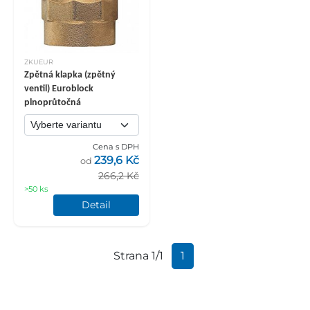
ZKUEUR
Zpětná klapka (zpětný
ventil) Euroblock
plnoprůtočná
Cena s DPH
239,6 Kč
od
266,2 Kč
>50 ks
Detail
Strana 1/1
1