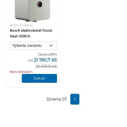
BOSCHTH3500H
Bosch elektrokotel Tronic
Heat 3500 H
Cena s DPH
21 190,7 Kč
od
25 531,0 Kč
Není skladem
Detail
Strana 1/1
1