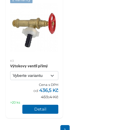
K3
Výtokovy ventil přímý
Cena s DPH
436,5 Kč
od
459,4 Kč
>20 ks
Detail