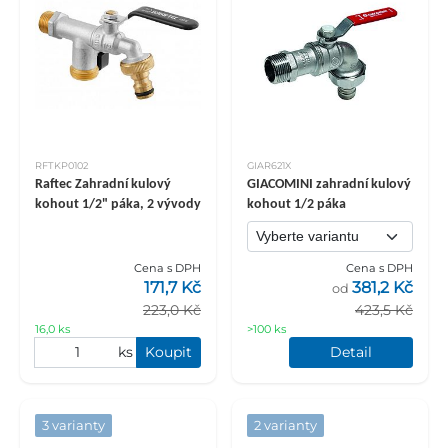
RFTKP0102
GIAR621X
Raftec Zahradní kulový
GIACOMINI zahradní kulový
kohout 1/2" páka, 2 vývody
kohout 1/2 páka
Cena s DPH
Cena s DPH
171,7 Kč
381,2 Kč
od
223,0 Kč
423,5 Kč
16,0 ks
>100 ks
ks
Koupit
Detail
3 varianty
2 varianty