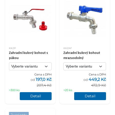
KKZP
KKZAF
Zahradní kulový kohout s
Zahradní kulový kohout
pákou
mrazuodolný
Cena s DPH
Cena s DPH
197,0 Kč
449,2 Kč
od
od
207,4 Kč
472,9 Kč
>300 ks
>20 ks
Detail
Detail
2 varianty