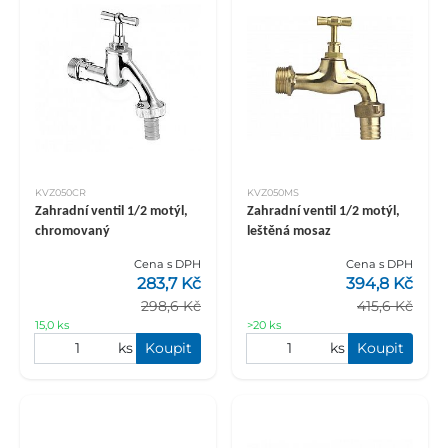
KVZ050CR
KVZ050MS
Zahradní ventil 1/2 motýl,
Zahradní ventil 1/2 motýl,
chromovaný
leštěná mosaz
Cena s DPH
Cena s DPH
283,7 Kč
394,8 Kč
298,6 Kč
415,6 Kč
15,0 ks
>20 ks
ks
Koupit
ks
Koupit