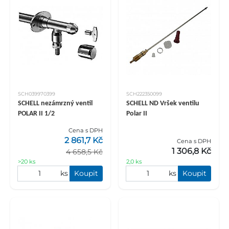
SCH039970399
SCH222350099
SCHELL nezámrzný ventil
SCHELL ND Vršek ventilu
POLAR II 1/2
Polar II
Cena s DPH
2 861,7 Kč
Cena s DPH
1 306,8 Kč
4 658,5 Kč
>20 ks
2,0 ks
ks
Koupit
ks
Koupit