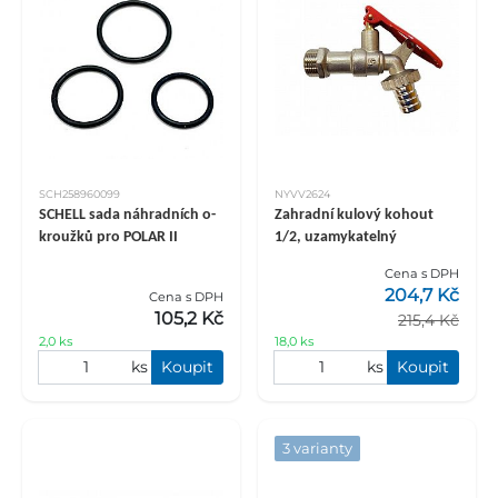
SCH258960099
NYVV2624
SCHELL sada náhradních o-
Zahradní kulový kohout
kroužků pro POLAR II
1/2, uzamykatelný
Cena s DPH
204,7 Kč
Cena s DPH
105,2 Kč
215,4 Kč
2,0 ks
18,0 ks
ks
Koupit
ks
Koupit
3 varianty