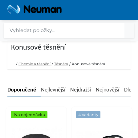
Konusové těsnění
/
Chemie a těsnění
/
Těsnění
/
Konusové těsnění
Doporučené
Nejlevnější
Nejdražší
Nejnovější
Dle n
Na objednávku
4 varianty