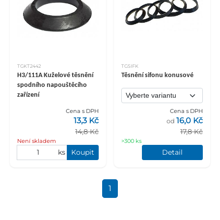
TGKT2442
TGSIFK
H3/111A Kuželové těsnění
Těsnění sifonu konusové
spodního napouštěcího
zařízení
Cena s DPH
Cena s DPH
13,3 Kč
16,0 Kč
od
14,8 Kč
17,8 Kč
Není skladem
>300 ks
ks
Koupit
Detail
1