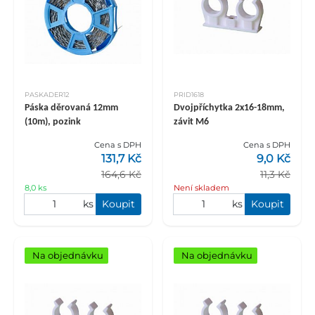
PASKADER12
PRID1618
Páska děrovaná 12mm
Dvojpříchytka 2x16-18mm,
(10m), pozink
závit M6
Cena s DPH
Cena s DPH
131,7 Kč
9,0 Kč
164,6 Kč
11,3 Kč
8,0 ks
Není skladem
ks
Koupit
ks
Koupit
Na objednávku
Na objednávku