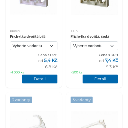
PRIBID
PRID
Příchytka dvojitá bílá
Příchytka dvojitá, šedá
Cena s DPH
Cena s DPH
5,4 Kč
7,4 Kč
od
od
6,8 Kč
9,3 Kč
>1 000 ks
>500 ks
Detail
Detail
3 varianty
3 varianty