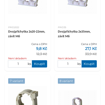
PRID2022
PRID35
Dvojpříchytka 2x20-22mm,
Dvojpříchytka 2x35mm,
závit M6
závit M6
Cena s DPH
Cena s DPH
9,8 Kč
27,1 Kč
12,3 Kč
33,9 Kč
Není skladem
Není skladem
ks
Koupit
ks
Koupit
7 variant
8 variant