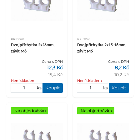
PRID028
PRID1516
Dvojpříchytka 2x28mm,
Dvojpříchytka 2x15-16mm,
závit M6
závit M6
Cena s DPH
Cena s DPH
12,3 Kč
8,2 Kč
15,4 Kč
10,2 Kč
Není skladem
Není skladem
ks
Koupit
ks
Koupit
Na objednávku
Na objednávku