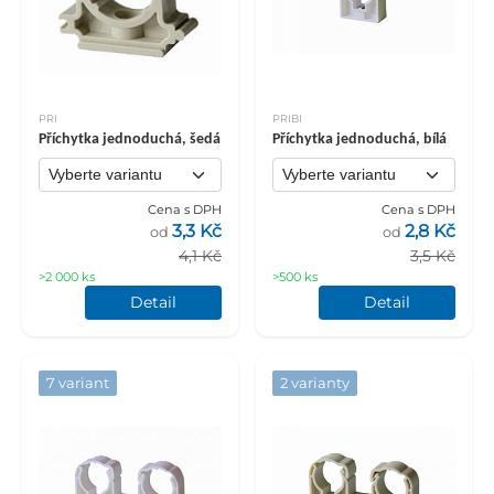
PRI
PRIBI
Příchytka jednoduchá, šedá
Příchytka jednoduchá, bílá
Cena s DPH
Cena s DPH
3,3 Kč
2,8 Kč
od
od
4,1 Kč
3,5 Kč
>2 000 ks
>500 ks
Detail
Detail
7 variant
2 varianty