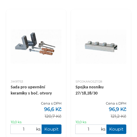
JIK91753
SPOJKANOS27/28
Sada pro upevnění
Spojka nosníku
keramiky s boč. otvory
27/18,28/30
Cena s DPH
Cena s DPH
96,6 Kč
96,9 Kč
120,7 Kč
121,2 Kč
10,0 ks
10,0 ks
ks
Koupit
ks
Koupit