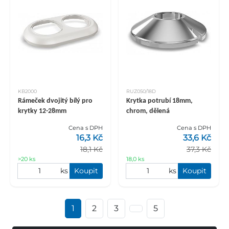
KB2000
RUZ050/18D
Rámeček dvojitý bílý pro
Krytka potrubí 18mm,
krytky 12-28mm
chrom, dělená
Cena s DPH
Cena s DPH
16,3 Kč
33,6 Kč
18,1 Kč
37,3 Kč
>20 ks
18,0 ks
ks
Koupit
ks
Koupit
1
2
3
5