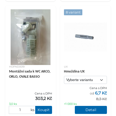
8 variant
HOPND0019
UX
Montážní sada k WC ARCO,
Hmoždina UX
ORLO, OVALE BASSO
Cena s DPH
6,7 Kč
od
Cena s DPH
303,2 Kč
8,3 Kč
3,0 ks
>1 000 ks
ks
Koupit
Detail