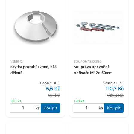
V2556-12
SOUPOHR85012180
Krytka potrubí 12mm, bílá,
Souprava upevnění
dělená
ohřívače M12x180mm
Cena s DPH
Cena s DPH
6,6 Kč
110,7 Kč
7,3 Kč
138,3 Kč
18,0 ks
>20 ks
ks
Koupit
ks
Koupit