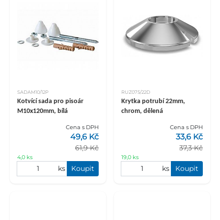
SADAM10/12P
RUZ075/22D
Kotvící sada pro pisoár
Krytka potrubí 22mm,
M10x120mm, bílá
chrom, dělená
Cena s DPH
Cena s DPH
49,6 Kč
33,6 Kč
61,9 Kč
37,3 Kč
4,0 ks
19,0 ks
ks
Koupit
ks
Koupit