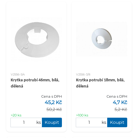
V2556-5/4
V2556-3/8
Krytka potrubí 46mm, bílá,
Krytka potrubí 18mm, bílá,
dělená
dělená
Cena s DPH
Cena s DPH
45,2 Kč
4,7 Kč
50,2 Kč
5,2 Kč
>20 ks
>100 ks
ks
Koupit
ks
Koupit