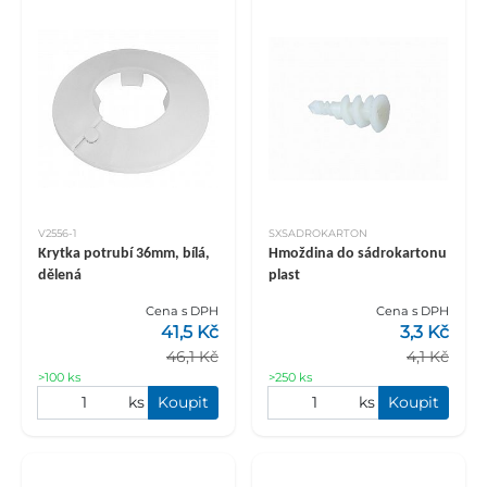
V2556-1
SXSADROKARTON
Krytka potrubí 36mm, bílá,
Hmoždina do sádrokartonu
dělená
plast
Cena s DPH
Cena s DPH
41,5 Kč
3,3 Kč
46,1 Kč
4,1 Kč
>100 ks
>250 ks
ks
Koupit
ks
Koupit