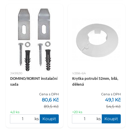
JIK99210
V2556-6/4
DOMINO/KORINT instalační
Krytka potrubí 52mm, bílá,
sada
dělená
Cena s DPH
Cena s DPH
80,6 Kč
49,1 Kč
89,5 Kč
54,5 Kč
4,0 ks
>20 ks
ks
Koupit
ks
Koupit