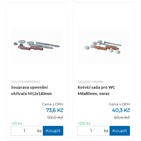
SOUPOHR85012140
SADAWCM680N
Souprava upevnění
Kotvící sada pro WC
ohřívače M12x140mm
M6x80mm, nerez
Cena s DPH
Cena s DPH
73,6 Kč
40,3 Kč
92,0 Kč
50,4 Kč
>20 ks
>250 ks
ks
Koupit
ks
Koupit