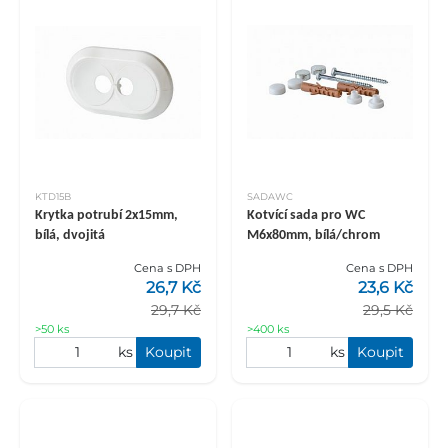
KTD15B
SADAWC
Krytka potrubí 2x15mm,
Kotvící sada pro WC
bílá, dvojitá
M6x80mm, bílá/chrom
Cena s DPH
Cena s DPH
26,7 Kč
23,6 Kč
29,7 Kč
29,5 Kč
>50 ks
>400 ks
ks
Koupit
ks
Koupit