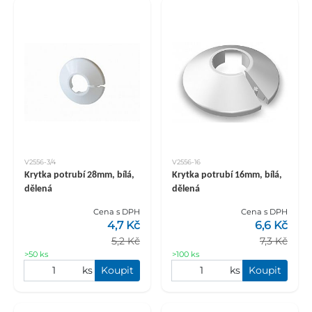
V2556-3/4
V2556-16
Krytka potrubí 28mm, bílá,
Krytka potrubí 16mm, bílá,
dělená
dělená
Cena s DPH
Cena s DPH
4,7 Kč
6,6 Kč
5,2 Kč
7,3 Kč
>50 ks
>100 ks
ks
Koupit
ks
Koupit