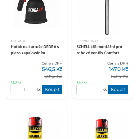
NSL31A010
SCH782036899
Hořák na kartuše DEDRA s
SCHELL klíč montážní pro
piezo zapalováním
rohové ventily Comfort
Cena s DPH
Cena s DPH
546,5 Kč
147,0 Kč
607,2 Kč
163,4 Kč
13,0 ks
13,0 ks
ks
Koupit
ks
Koupit