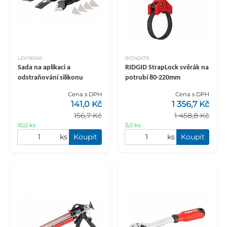
LEVI16042
RID42478
Sada na aplikaci a
RIDGID StrapLock svěrák na
odstraňování silikonu
potrubí 80-220mm
Cena s DPH
Cena s DPH
141,0 Kč
1 356,7 Kč
156,7 Kč
1 458,8 Kč
10,0 ks
5,0 ks
ks
Koupit
ks
Koupit