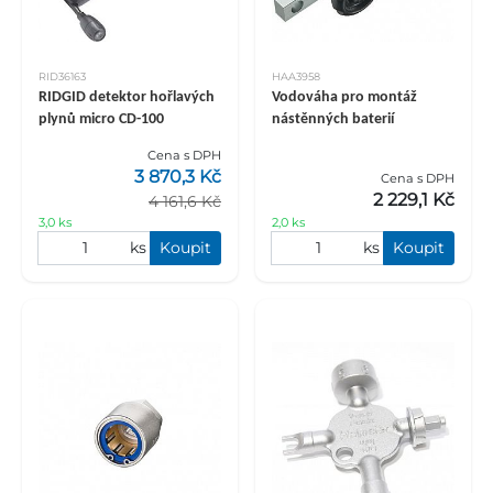
RID36163
HAA3958
RIDGID detektor hořlavých
Vodováha pro montáž
plynů micro CD-100
nástěnných baterií
Cena s DPH
3 870,3 Kč
Cena s DPH
2 229,1 Kč
4 161,6 Kč
3,0 ks
2,0 ks
ks
Koupit
ks
Koupit