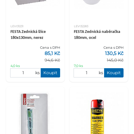
LEVI31231
LEVI32283
FESTA Zednická lžíce
FESTA Zednická naběračka
180x130mm, nerez
180mm, ocel
Cena s DPH
Cena s DPH
85,1 Kč
130,5 Kč
94,6 Kč
145,0 Kč
4,0 ks
7,0 ks
ks
Koupit
ks
Koupit