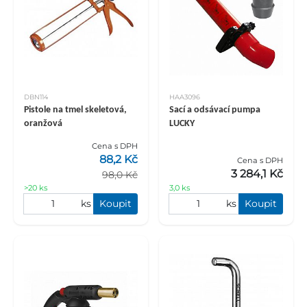
DBN114
HAA3096
Pistole na tmel skeletová,
Sací a odsávací pumpa
oranžová
LUCKY
Cena s DPH
88,2 Kč
Cena s DPH
3 284,1 Kč
98,0 Kč
>20 ks
3,0 ks
ks
Koupit
ks
Koupit