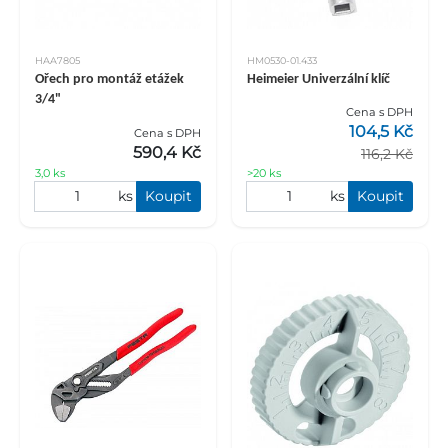
HAA7805
HM0530-01.433
Ořech pro montáž etážek
Heimeier Univerzální klíč
3/4"
Cena s DPH
104,5 Kč
Cena s DPH
590,4 Kč
116,2 Kč
3,0 ks
>20 ks
ks
Koupit
ks
Koupit