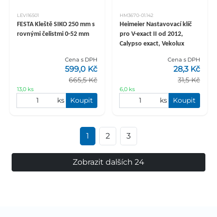
LEVI16501
HM3670-01.142
FESTA Kleště SIKO 250 mm s
Heimeier Nastavovací klíč
rovnými čelistmi 0-52 mm
pro V-exact II od 2012,
Calypso exact, Vekolux
Cena s DPH
Cena s DPH
599,0 Kč
28,3 Kč
665,5 Kč
31,5 Kč
13,0 ks
6,0 ks
ks
Koupit
ks
Koupit
1
2
3
Zobrazit dalších 24