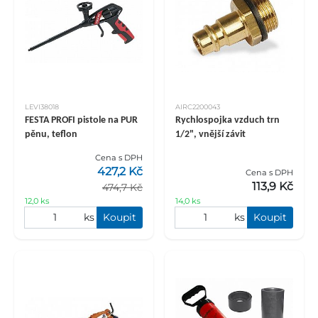
LEVI38018
AIRC2200043
FESTA PROFI pistole na PUR
Rychlospojka vzduch trn
pěnu, teflon
1/2", vnější závit
Cena s DPH
427,2 Kč
Cena s DPH
113,9 Kč
474,7 Kč
12,0 ks
14,0 ks
ks
Koupit
ks
Koupit