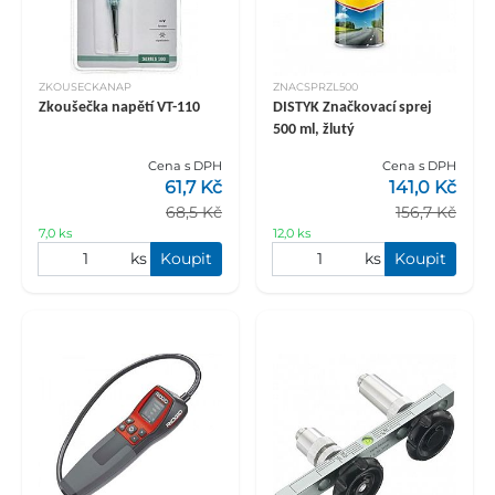
ZKOUSECKANAP
ZNACSPRZL500
Zkoušečka napětí VT-110
DISTYK Značkovací sprej
500 ml, žlutý
Cena s DPH
Cena s DPH
61,7 Kč
141,0 Kč
68,5 Kč
156,7 Kč
7,0 ks
12,0 ks
ks
Koupit
ks
Koupit