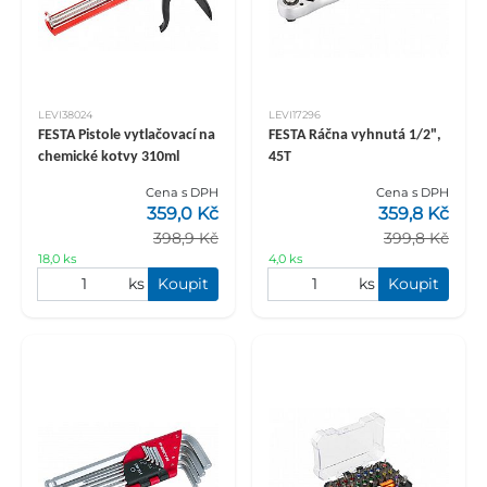
LEVI38024
LEVI17296
FESTA Pistole vytlačovací na
FESTA Ráčna vyhnutá 1/2",
chemické kotvy 310ml
45T
Cena s DPH
Cena s DPH
359,0 Kč
359,8 Kč
398,9 Kč
399,8 Kč
18,0 ks
4,0 ks
ks
Koupit
ks
Koupit