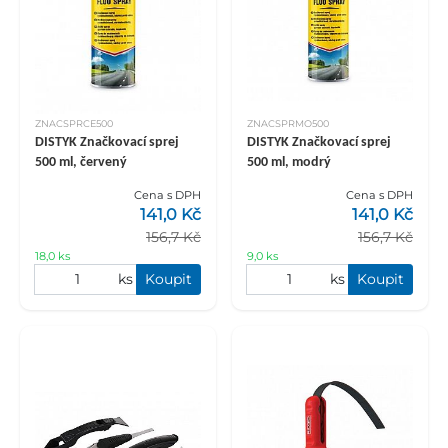
ZNACSPRCE500
ZNACSPRMO500
DISTYK Značkovací sprej
DISTYK Značkovací sprej
500 ml, červený
500 ml, modrý
Cena s DPH
Cena s DPH
141,0 Kč
141,0 Kč
156,7 Kč
156,7 Kč
18,0 ks
9,0 ks
ks
Koupit
ks
Koupit