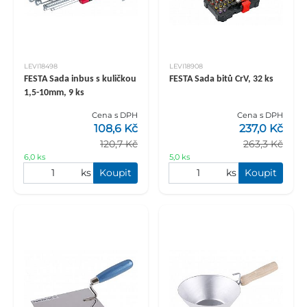
LEVI18498
LEVI18908
FESTA Sada inbus s kuličkou
FESTA Sada bitů CrV, 32 ks
1,5-10mm, 9 ks
Cena s DPH
Cena s DPH
108,6 Kč
237,0 Kč
120,7 Kč
263,3 Kč
6,0 ks
5,0 ks
ks
Koupit
ks
Koupit