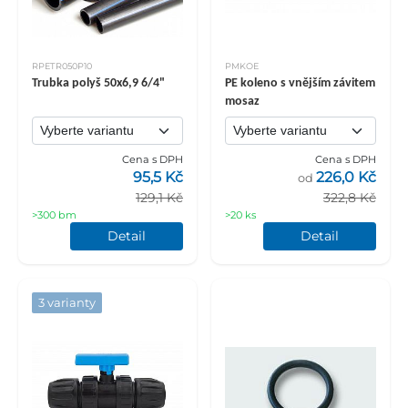
RPETR050P10
PMKOE
Trubka polyš 50x6,9 6/4"
PE koleno s vnějším závitem
mosaz
Cena s DPH
Cena s DPH
95,5 Kč
226,0 Kč
od
129,1 Kč
322,8 Kč
>300 bm
>20 ks
Detail
Detail
3 varianty