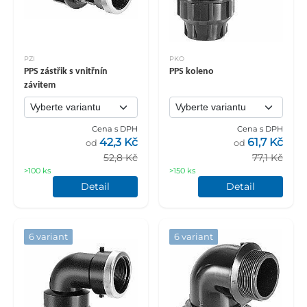
PZI
PKO
PPS zástřik s vnitřnín
PPS koleno
závitem
Cena s DPH
Cena s DPH
42,3 Kč
61,7 Kč
od
od
52,8 Kč
77,1 Kč
>100 ks
>150 ks
Detail
Detail
6 variant
6 variant