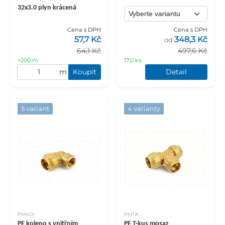
32x3.0 plyn krácená
Cena s DPH
Cena s DPH
57,7 Kč
348,3 Kč
od
64,1 Kč
497,6 Kč
>200 m
17,0 ks
m
Koupit
Detail
5 variant
4 varianty
PMKOI
PMTK
PE koleno s vnitřním
PE T-kus mosaz