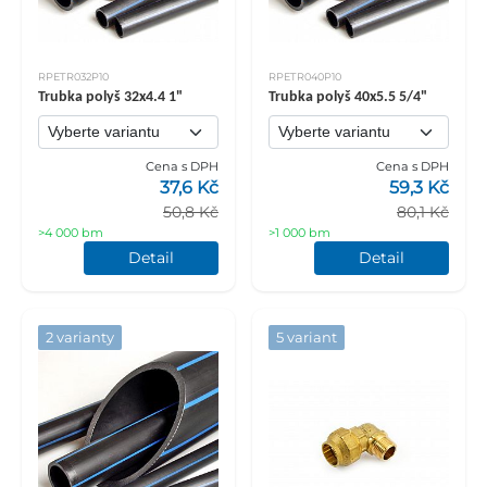
RPETR032P10
RPETR040P10
Trubka polyš 32x4.4 1"
Trubka polyš 40x5.5 5/4"
Cena s DPH
Cena s DPH
37,6 Kč
59,3 Kč
50,8 Kč
80,1 Kč
>4 000 bm
>1 000 bm
Detail
Detail
2 varianty
5 variant