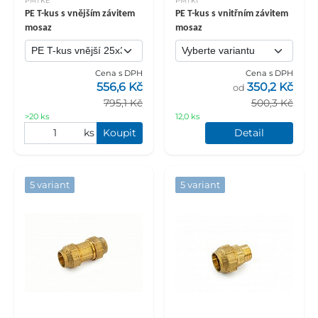
PMTKE
PMTKI
PE T-kus s vnějším závitem
PE T-kus s vnitřním závitem
mosaz
mosaz
Cena s DPH
Cena s DPH
556,6 Kč
350,2 Kč
od
795,1 Kč
500,3 Kč
>20 ks
12,0 ks
ks
Koupit
Detail
5 variant
5 variant