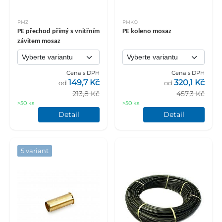
PMZI
PMKO
PE přechod přímý s vnitřním
PE koleno mosaz
závitem mosaz
Cena s DPH
Cena s DPH
149,7 Kč
320,1 Kč
od
od
213,8 Kč
457,3 Kč
>50 ks
>50 ks
Detail
Detail
5 variant