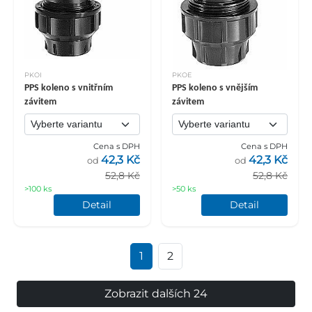
PKOI
PKOE
PPS koleno s vnitřním
PPS koleno s vnějším
závitem
závitem
Cena s DPH
Cena s DPH
42,3 Kč
42,3 Kč
od
od
52,8 Kč
52,8 Kč
>100 ks
>50 ks
Detail
Detail
1
2
Zobrazit dalších 24