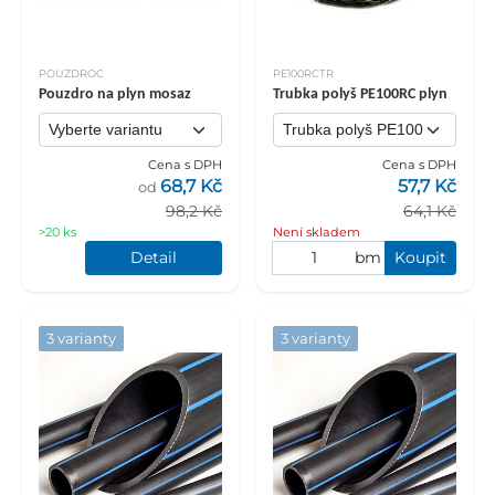
POUZDROC
PE100RCTR
Pouzdro na plyn mosaz
Trubka polyš PE100RC plyn
Cena s DPH
Cena s DPH
68,7 Kč
57,7 Kč
od
98,2 Kč
64,1 Kč
>20 ks
Není skladem
Detail
bm
Koupit
3 varianty
3 varianty