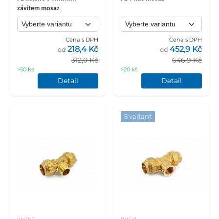
závitem mosaz
Cena s DPH
Cena s DPH
218,4 Kč
452,9 Kč
od
od
312,0 Kč
646,9 Kč
>50 ks
>20 ks
Detail
Detail
5 variant