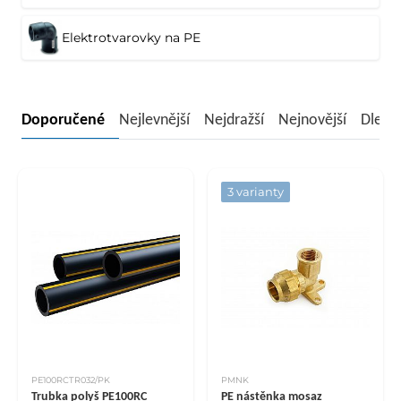
Elektrotvarovky na PE
Doporučené
Nejlevnější
Nejdražší
Nejnovější
Dle n
3 varianty
PE100RCTR032/PK
PMNK
Trubka polyš PE100RC
PE nástěnka mosaz