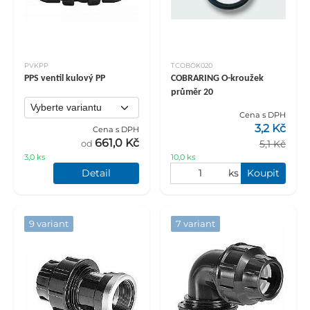
PVKPP
TCOBOK020
PPS ventil kulový PP
COBRARING O-kroužek
průměr 20
Cena s DPH
3,2 Kč
Cena s DPH
661,0 Kč
5,1 Kč
od
3,0 ks
10,0 ks
Detail
ks
Koupit
9 variant
7 variant