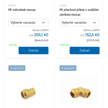
PMNA
PMZE
PE nátrubek mosaz
PE přechod přímý s vnějším
závitem mosaz
Cena s DPH
Cena s DPH
255,1 Kč
152,5 Kč
od
od
364,5 Kč
217,9 Kč
>20 ks
>100 ks
Detail
Detail
5 variant
5 variant