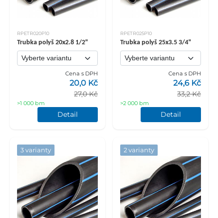
RPETR020P10
RPETR025P10
Trubka polyš 20x2.8 1/2"
Trubka polyš 25x3.5 3/4"
Cena s DPH
Cena s DPH
20,0 Kč
24,6 Kč
27,0 Kč
33,2 Kč
>1 000 bm
>2 000 bm
Detail
Detail
3 varianty
2 varianty