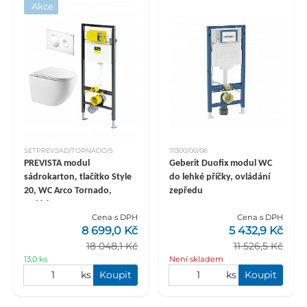
Akce
SETPREVSAD/TORNADO/S
111300/00/06
PREVISTA modul
Geberit Duofix modul WC
sádrokarton, tlačítko Style
do lehké příčky, ovládání
20, WC Arco Tornado,
zepředu
sedátko SLIM
Cena s DPH
Cena s DPH
8 699,0 Kč
5 432,9 Kč
18 048,1 Kč
11 526,5 Kč
13,0 ks
Není skladem
ks
Koupit
ks
Koupit