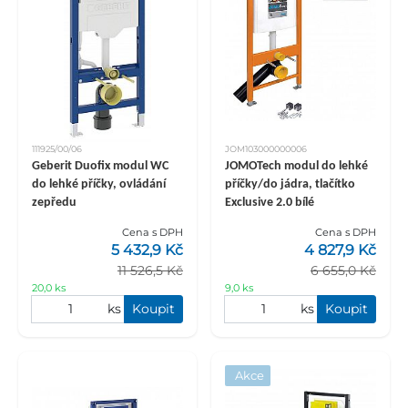
111925/00/06
JOM103000000006
Geberit Duofix modul WC
JOMOTech modul do lehké
do lehké příčky, ovládání
příčky/do jádra, tlačítko
zepředu
Exclusive 2.0 bílé
Cena s DPH
Cena s DPH
5 432,9 Kč
4 827,9 Kč
11 526,5 Kč
6 655,0 Kč
20,0 ks
9,0 ks
ks
Koupit
ks
Koupit
Akce