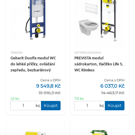
111350/00
SETPREVSAD/RIM
Geberit Duofix modul WC
PREVISTA modul
do lehké příčky, ovládání
sádrokarton, tlačítko Life 5,
zepředu, bezbariérový
WC Rimless
Cena s DPH
Cena s DPH
9 549,8 Kč
6 037,0 Kč
15 916,3 Kč
14 463,7 Kč
1,0 ks
7,0 ks
ks
Koupit
ks
Koupit