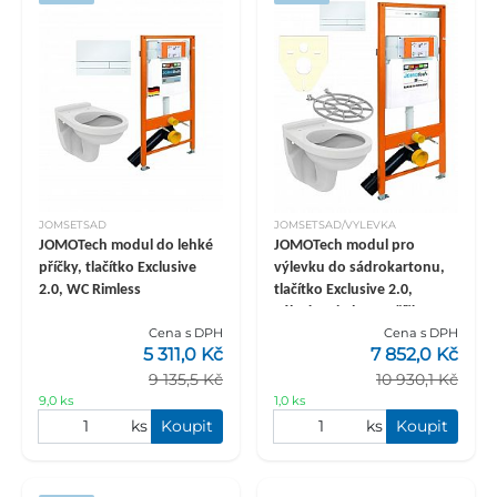
JOMSETSAD
JOMSETSAD/VYLEVKA
JOMOTech modul do lehké
JOMOTech modul pro
příčky, tlačítko Exclusive
výlevku do sádrokartonu,
2.0, WC Rimless
tlačítko Exclusive 2.0,
výlevka Rimless, mřížka,
Cena s DPH
Cena s DPH
těsnění pod keramiku
5 311,0 Kč
7 852,0 Kč
9 135,5 Kč
10 930,1 Kč
9,0 ks
1,0 ks
ks
Koupit
ks
Koupit