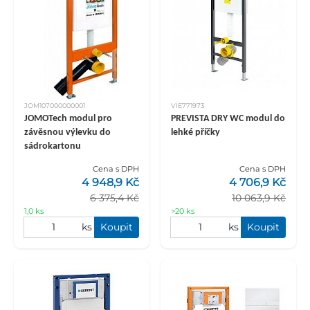
JOM107000000001
VIE771973
JOMOTech modul pro
PREVISTA DRY WC modul do
závěsnou výlevku do
lehké příčky
sádrokartonu
Cena s DPH
Cena s DPH
4 948,9 Kč
4 706,9 Kč
6 375,4 Kč
10 063,9 Kč
1,0 ks
>20 ks
ks
Koupit
ks
Koupit