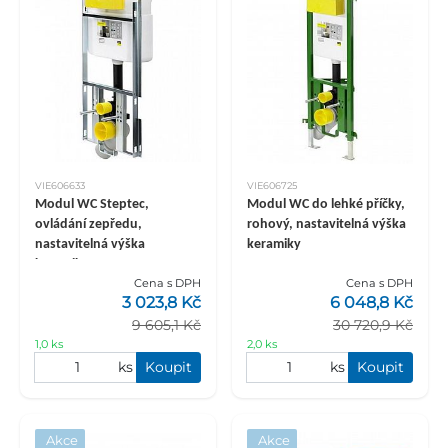
VIE606633
VIE606725
Modul WC Steptec,
Modul WC do lehké příčky,
ovládání zepředu,
rohový, nastavitelná výška
nastavitelná výška
keramiky
keramiky
Cena s DPH
Cena s DPH
3 023,8 Kč
6 048,8 Kč
9 605,1 Kč
30 720,9 Kč
1,0 ks
2,0 ks
ks
Koupit
ks
Koupit
Akce
Akce