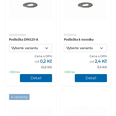
POD/DIN125A
POD/NOS
Podložka DIN125-A
Podložka k nosníku
Cena s DPH
Cena s DPH
0,2 Kč
2,4 Kč
od
od
0,2 Kč
3,1 Kč
>500 ks
>300 ks
Detail
Detail
4 varianty