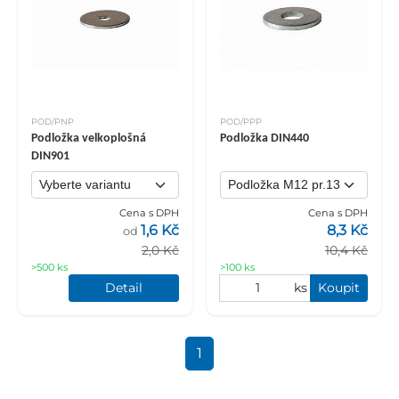
POD/PNP
POD/PPP
Podložka velkoplošná
Podložka DIN440
DIN901
Cena s DPH
Cena s DPH
1,6 Kč
8,3 Kč
od
2,0 Kč
10,4 Kč
>500 ks
>100 ks
Detail
ks
Koupit
1