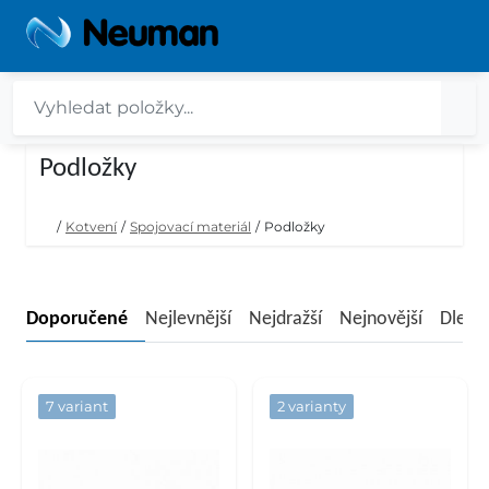
Podložky
/
Kotvení
/
Spojovací materiál
/
Podložky
Doporučené
Nejlevnější
Nejdražší
Nejnovější
Dle n
7 variant
2 varianty