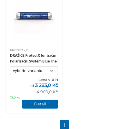
PROTECTX/B
DRAŽICE ProtectX Ionizační
Polarizační Systém Blue line
Cena s DPH
3 283,0 Kč
od
4 900,0 Kč
15,0 ks
Detail
1