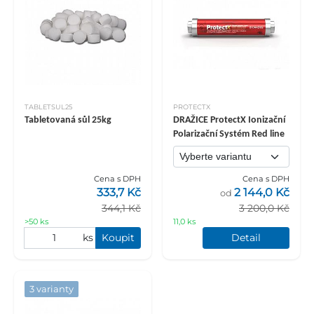
TABLETSUL25
PROTECTX
Tabletovaná sůl 25kg
DRAŽICE ProtectX Ionizační
Polarizační Systém Red line
Cena s DPH
Cena s DPH
333,7 Kč
2 144,0 Kč
od
344,1 Kč
3 200,0 Kč
>50 ks
11,0 ks
ks
Koupit
Detail
3 varianty