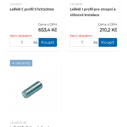
LEI43637
LEI43639
Leifeld C profil 57x31x3mm
Leifeld J profil pro stropní a
stěnové instalace
Cena s DPH
Cena s DPH
653,4 Kč
210,2 Kč
Není skladem
Není skladem
ks
Koupit
ks
Koupit
4 varianty
LEI43647-50