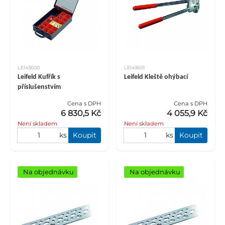
LEI43600
LEI43601
Leifeld Kufřík s
Leifeld Kleště ohýbací
příslušenstvím
Cena s DPH
Cena s DPH
6 830,5 Kč
4 055,9 Kč
Není skladem
Není skladem
ks
Koupit
ks
Koupit
Na objednávku
Na objednávku