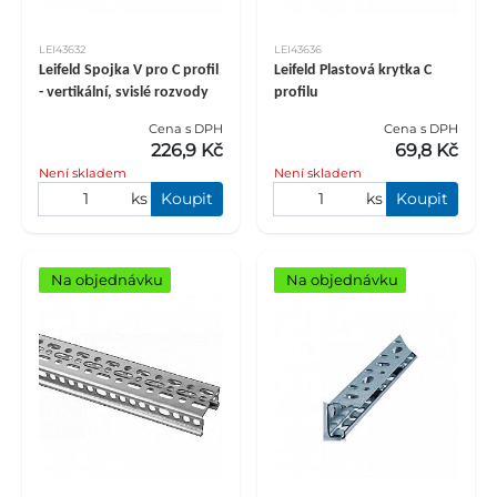
LEI43632
LEI43636
Leifeld Spojka V pro C profil
Leifeld Plastová krytka C
- vertikální, svislé rozvody
profilu
Cena s DPH
Cena s DPH
226,9 Kč
69,8 Kč
Není skladem
Není skladem
ks
Koupit
ks
Koupit
Na objednávku
Na objednávku