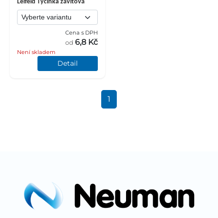
Leifeld Tyčinka závitová
Cena s DPH
6,8 Kč
od
Není skladem
Detail
1