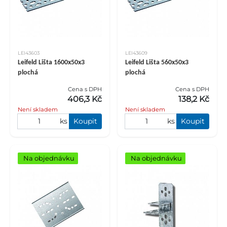
LEI43603
LEI43609
Leifeld Lišta 1600x50x3
Leifeld Lišta 560x50x3
plochá
plochá
Cena s DPH
Cena s DPH
406,3 Kč
138,2 Kč
Není skladem
Není skladem
ks
Koupit
ks
Koupit
Na objednávku
Na objednávku