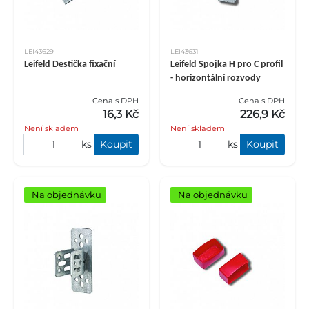
LEI43629
LEI43631
Leifeld Destička fixační
Leifeld Spojka H pro C profil
- horizontální rozvody
Cena s DPH
Cena s DPH
16,3 Kč
226,9 Kč
Není skladem
Není skladem
ks
Koupit
ks
Koupit
Na objednávku
Na objednávku