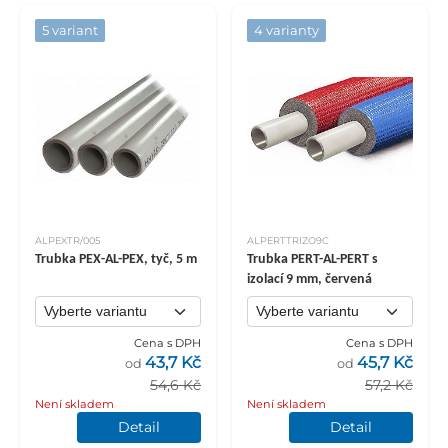
5 variant
4 varianty
ALPEXTR/005
ALPERTTRIZO9C
Trubka PEX-AL-PEX, tyč, 5 m
Trubka PERT-AL-PERT s
izolací 9 mm, červená
Cena s DPH
Cena s DPH
43,7 Kč
45,7 Kč
od
od
54,6 Kč
57,2 Kč
Není skladem
Není skladem
Detail
Detail