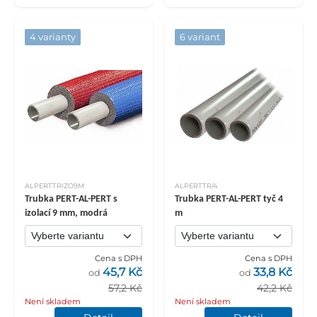
4 varianty
6 variant
ALPERTTRIZO9M
ALPERTTR/4
Trubka PERT-AL-PERT s
Trubka PERT-AL-PERT tyč 4
izolací 9 mm, modrá
m
Cena s DPH
Cena s DPH
45,7 Kč
33,8 Kč
od
od
57,2 Kč
42,2 Kč
Není skladem
Není skladem