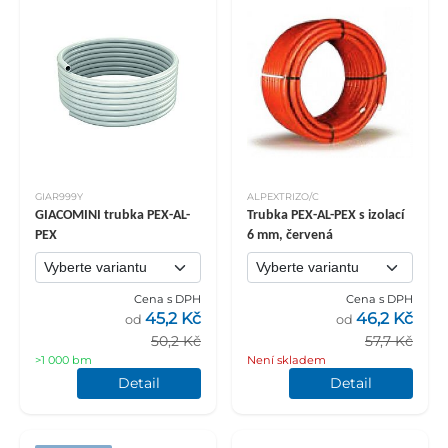
GIAR999Y
ALPEXTRIZO/C
GIACOMINI trubka PEX-AL-
Trubka PEX-AL-PEX s izolací
PEX
6 mm, červená
Cena s DPH
Cena s DPH
45,2 Kč
46,2 Kč
od
od
50,2 Kč
57,7 Kč
>1 000 bm
Není skladem
Detail
Detail