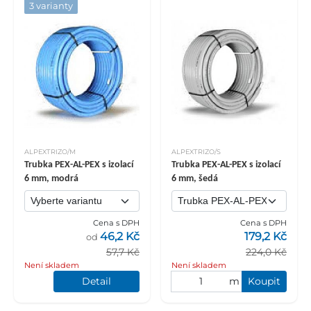
3 varianty
ALPEXTRIZO/M
ALPEXTRIZO/S
Trubka PEX-AL-PEX s izolací
Trubka PEX-AL-PEX s izolací
6 mm, modrá
6 mm, šedá
Cena s DPH
Cena s DPH
46,2 Kč
179,2 Kč
od
57,7 Kč
224,0 Kč
Není skladem
Není skladem
Detail
m
Koupit