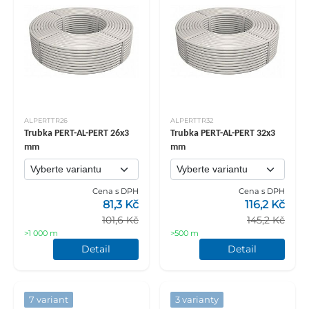
ALPERTTR26
ALPERTTR32
Trubka PERT-AL-PERT 26x3
Trubka PERT-AL-PERT 32x3
mm
mm
Cena s DPH
Cena s DPH
81,3 Kč
116,2 Kč
101,6 Kč
145,2 Kč
>1 000 m
>500 m
Detail
Detail
7 variant
3 varianty