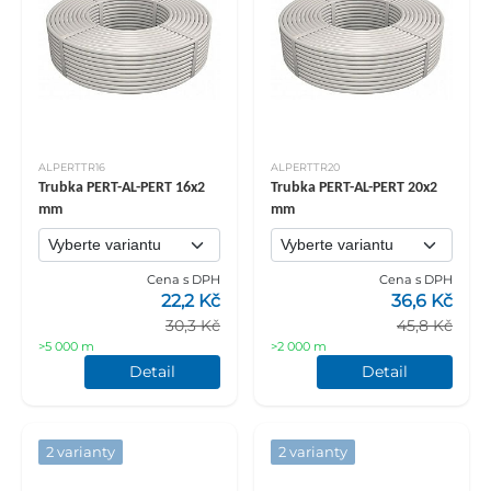
ALPERTTR16
ALPERTTR20
Trubka PERT-AL-PERT 16x2
Trubka PERT-AL-PERT 20x2
mm
mm
Cena s DPH
Cena s DPH
22,2 Kč
36,6 Kč
30,3 Kč
45,8 Kč
>5 000 m
>2 000 m
Detail
Detail
2 varianty
2 varianty