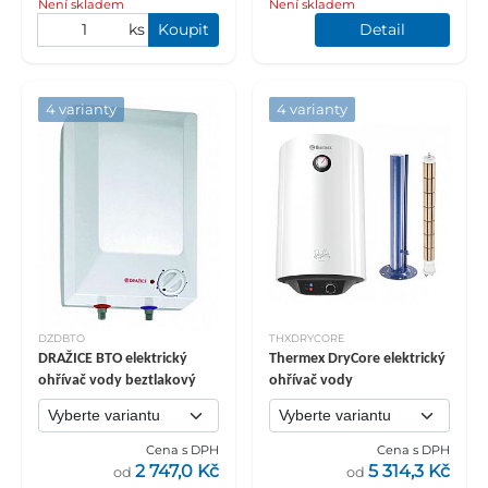
Není skladem
Není skladem
ks
Koupit
Detail
4 varianty
4 varianty
DZDBTO
THXDRYCORE
DRAŽICE BTO elektrický
Thermex DryCore elektrický
ohřívač vody beztlakový
ohřívač vody
Cena s DPH
Cena s DPH
2 747,0 Kč
5 314,3 Kč
od
od