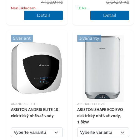
4 100,0 Kč
6 642,9 Kč
Není skladem
1,0 ks
Detail
Detail
5 variant
3 varianty
ARANDRISELITE
ARSHAPEECOEVO
ARISTON ANDRIS ELITE 10
ARISTON SHAPE ECO EVO
elektrický ohřívač vody
elektrický ohřívač vody,
1,8kW