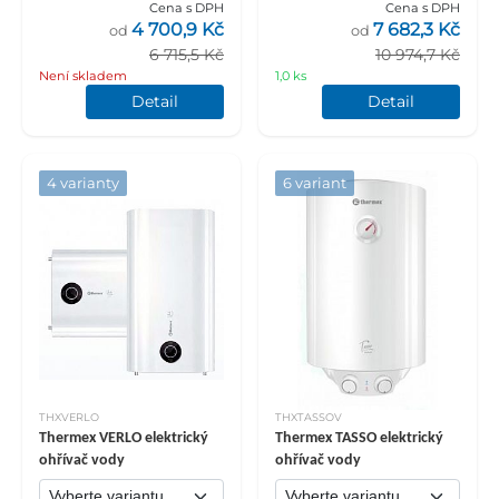
Cena s DPH
Cena s DPH
4 700,9 Kč
7 682,3 Kč
od
od
6 715,5 Kč
10 974,7 Kč
Není skladem
1,0 ks
Detail
Detail
4 varianty
6 variant
THXVERLO
THXTASSOV
Thermex VERLO elektrický
Thermex TASSO elektrický
ohřívač vody
ohřívač vody