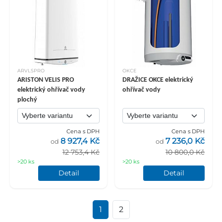
ARVLSPRO
OKCE
ARISTON VELIS PRO
DRAŽICE OKCE elektrický
elektrický ohřívač vody
ohřívač vody
plochý
Cena s DPH
Cena s DPH
8 927,4 Kč
7 236,0 Kč
od
od
12 753,4 Kč
10 800,0 Kč
>20 ks
>20 ks
Detail
Detail
1
2