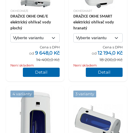
OKHEONE/E
OKHESMART
DRAŽICE OKHE ONE/E
DRAŽICE OKHE SMART
elektrický ohřívač vody
elektrický ohřívač vody
plochý
hranatý
Cena s DPH
Cena s DPH
9 648,0 Kč
12 194,0 Kč
od
od
14 400,0 Kč
18 200,0 Kč
Není skladem
Není skladem
Detail
Detail
4 varianty
3 varianty