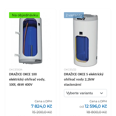
Na objednávku
2 varianty
OKCE100/4
OKCES/22
DRAŽICE OKCE 100
DRAŽICE OKCE S elektrický
elektrický ohřívač vody,
ohřívač vody 2,2kW
100l, 4kW 400V
stacionární
Cena s DPH
Cena s DPH
7 824,0 Kč
12 596,0 Kč
od
15 200,0 Kč
18 800,0 Kč