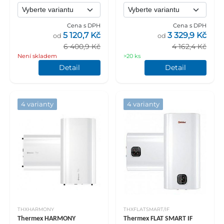
Cena s DPH
Cena s DPH
5 120,7 Kč
3 329,9 Kč
od
od
6 400,9 Kč
4 162,4 Kč
Není skladem
>20 ks
Detail
Detail
4 varianty
4 varianty
THXHARMONY
THXFLATSMART/IF
Thermex HARMONY
Thermex FLAT SMART IF