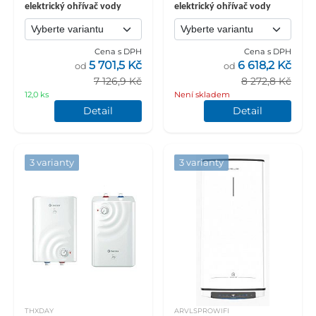
elektrický ohřívač vody
elektrický ohřívač vody
Cena s DPH
Cena s DPH
5 701,5 Kč
6 618,2 Kč
od
od
7 126,9 Kč
8 272,8 Kč
12,0 ks
Není skladem
Detail
Detail
3 varianty
3 varianty
THXDAY
ARVLSPROWIFI