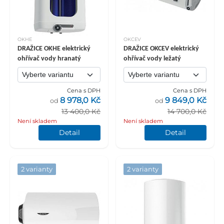
OKHE
OKCEV
DRAŽICE OKHE elektrický
DRAŽICE OKCEV elektrický
ohřívač vody hranatý
ohřívač vody ležatý
Cena s DPH
Cena s DPH
8 978,0 Kč
9 849,0 Kč
od
od
13 400,0 Kč
14 700,0 Kč
Není skladem
Není skladem
Detail
Detail
2 varianty
2 varianty