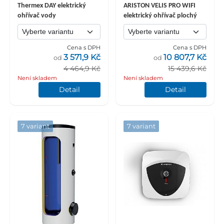
Thermex DAY elektrický
ARISTON VELIS PRO WIFI
ohřívač vody
elektrický ohřívač plochý
Cena s DPH
Cena s DPH
3 571,9 Kč
10 807,7 Kč
od
od
4 464,9 Kč
15 439,6 Kč
Není skladem
Není skladem
Detail
Detail
7 variant
7 variant