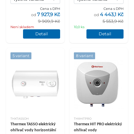
Cena s DPH
Cena s DPH
7 927,9 Kč
4 443,1 Kč
od
od
9 909,9 Kč
5 553,9 Kč
Není skladem
10,0 ks
Detail
Detail
5 variant
8 variant
THXTASSOH
THXHITPRO
Thermex TASSO elektrický
Thermex HIT PRO elektrický
ohřívač vody horizontální
ohřívač vody