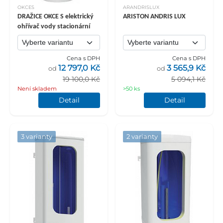
OKCES
ARANDRISLUX
DRAŽICE OKCE S elektrický
ARISTON ANDRIS LUX
ohřívač vody stacionární
Cena s DPH
Cena s DPH
12 797,0 Kč
3 565,9 Kč
od
od
19 100,0 Kč
5 094,1 Kč
Není skladem
>50 ks
Detail
Detail
3 varianty
2 varianty