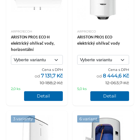
ARPRO1ECOH
ARPRO1ECO
ARISTON PRO1 ECO H
ARISTON PRO1 ECO
elektrický ohřívač vody,
elektrický ohřívač vody
horizontální
Cena s DPH
Cena s DPH
7 131,7 Kč
8 444,6 Kč
od
od
10 188,2 Kč
12 063,7 Kč
2,0 ks
5,0 ks
Detail
Detail
3 varianty
6 variant