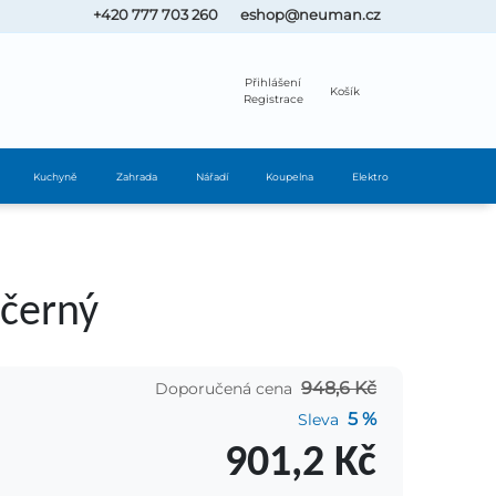
+420 777 703 260
eshop@neuman.cz
Přihlášení
Košík
Registrace
Kuchyně
Zahrada
Nářadí
Koupelna
Elektro
 černý
948,6 Kč
Doporučená cena
5 %
Sleva
901,2 Kč