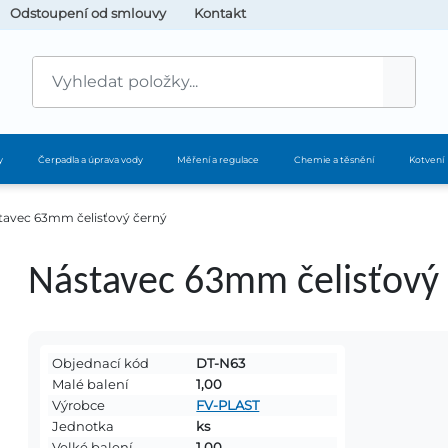
Odstoupení od smlouvy
Kontakt
y
Čerpadla a úprava vody
Měření a regulace
Chemie a těsnění
Kotvení
tavec 63mm čelisťový černý
Nástavec 63mm čelisťový
Objednací kód
DT-N63
Malé balení
1,00
Výrobce
FV-PLAST
Jednotka
ks
Velké balení
1,00