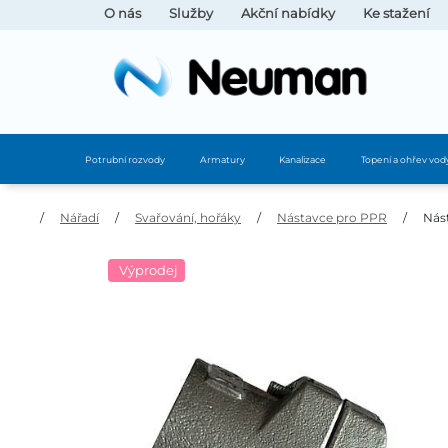
O nás
Služby
Akční nabídky
Ke stažení
Potrubní rozvody
Armatury
Kanalizace
Topení a ohřev vod
/
Nářadí
/
Svařování, hořáky
/
Nástavce pro PPR
/
Nás
Výprodej