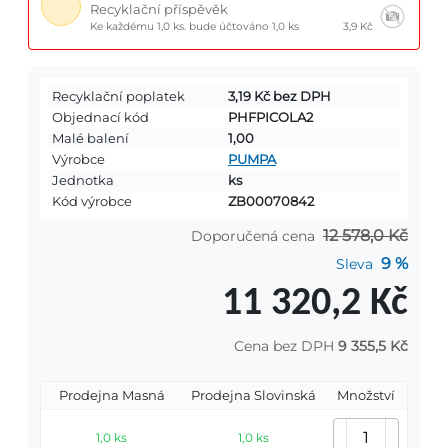
Recyklační příspěvěk
Ke každému 1,0 ks. bude účtováno 1,0 ks
3,9 Kč
Recyklační poplatek
3,19 Kč bez DPH
Objednací kód
PHFPICOLA2
Malé balení
1,00
Výrobce
PUMPA
Jednotka
ks
Kód výrobce
ZB00070842
12 578,0 Kč
Doporučená cena
9 %
Sleva
11 320,2 Kč
Cena bez DPH
9 355,5 Kč
Prodejna Masná
Prodejna Slovinská
Množství
1,0 ks
1,0 ks