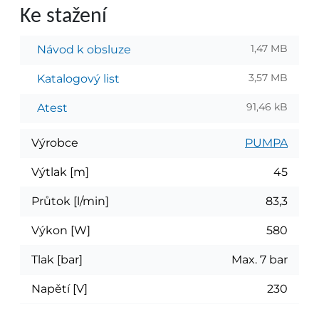
Ke stažení
1,47 MB
Návod k obsluze
3,57 MB
Katalogový list
91,46 kB
Atest
Výrobce
PUMPA
Výtlak [m]
45
Průtok [l/min]
83,3
Výkon [W]
580
Tlak [bar]
Max. 7 bar
Napětí [V]
230