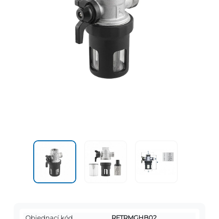
Objednací kód
RFTRMGHB02