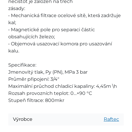
nečistot je založen na třech
zásady:
• Mechanická filtrace ocelové sítě, která zadržuje
kal;
• Magnetické pole pro separaci částic
obsahujících železo;
• Objemová usazovací komora pro usazování
kalu.
Specifikace:
Jmenovitý tlak, Py (PN), MPa 3 bar
Průměr připojení: 3/4"
Maximální průchod chladicí kapaliny: 4,45m \h
Rozsah provozních teplot: 0…+90 °С
Stupeň filtrace: 800mkr
Výrobce
Raftec